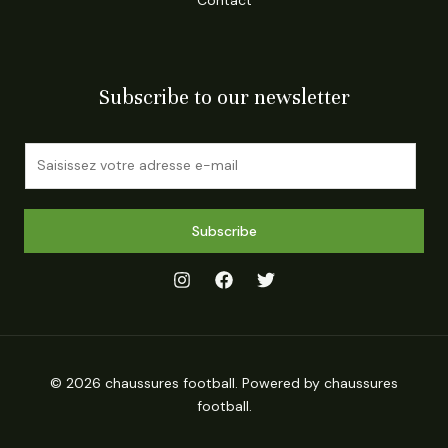
Subscribe to our newsletter
E
m
a
i
Subscribe
l
*
© 2026 chaussures football. Powered by chaussures
football.