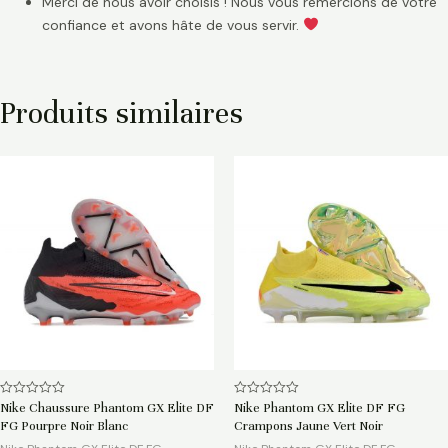
Merci de nous avoir choisis ! Nous vous remercions de votre
confiance et avons hâte de vous servir.
Produits similaires
Note
Note
Nike Chaussure Phantom GX Elite DF
Nike Phantom GX Elite DF FG
0
0
FG Pourpre Noir Blanc
Crampons Jaune Vert Noir
sur
sur
5
5