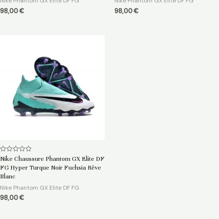
Nike Phantom GX Elite DF FG
Nike Phantom GX Elite DF FG
98,00
€
98,00
€
Note
Nike Chaussure Phantom GX Elite DF
0
FG Hyper Turque Noir Fuchsia Rêve
sur
5
Blanc
Nike Phantom GX Elite DF FG
98,00
€