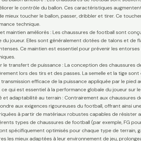
liorer le contrôle du ballon. Ces caractéristiques augmentent 
e mieux toucher le ballon, passer, dribbler et tirer. Ce touche
rmance technique.
é et maintien améliorés : Les chaussures de football sont conçu
lle du joueur. Elles sont généralement dotées de talons et de f
ntenses. Ce maintien est essentiel pour prévenir les entors
iques.
r le transfert de puissance : La conception des chaussures de
ièrement lors des tirs et des passes. La semelle et la tige son
 transmission efficace de la puissance appliquée par le pied au
 ce qui est essentiel à la performance globale du joueur sur le 
té et adaptabilité au terrain : Contrairement aux chaussures 
ondre aux exigences rigoureuses du football, offrant ainsi une 
riquées à partir de matériaux robustes capables de résister 
fférents types de chaussures de football (par exemple, FG pour
sont spécifiquement optimisés pour chaque type de terrain, g
es les mieux adaptées à leur environnement de jeu, prolongean