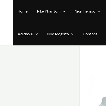
Aller
au
Home
Nike Phantom
Nike Tiempo
contenu
Adidas X
Nike Magista
Contact