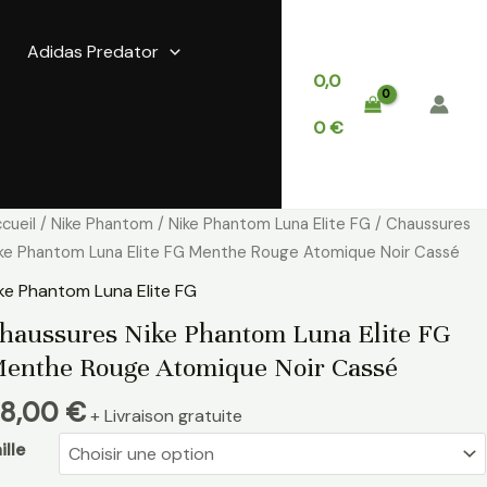
Adidas Predator
0,0
0
€
antité
cueil
/
Nike Phantom
/
Nike Phantom Luna Elite FG
/ Chaussures
e
ke Phantom Luna Elite FG Menthe Rouge Atomique Noir Cassé
aussures
ke Phantom Luna Elite FG
ke
haussures Nike Phantom Luna Elite FG
hantom
enthe Rouge Atomique Noir Cassé
una
ite
8,00
€
+ Livraison gratuite
G
enthe
ille
ouge