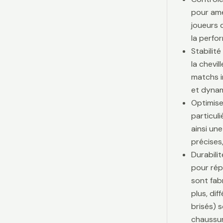
pour amé
joueurs d
la perfo
Stabilit
la chevi
matchs i
et dynam
Optimise
particul
ainsi une
précises,
Durabili
pour rép
sont fab
plus, di
brisés) 
chaussur