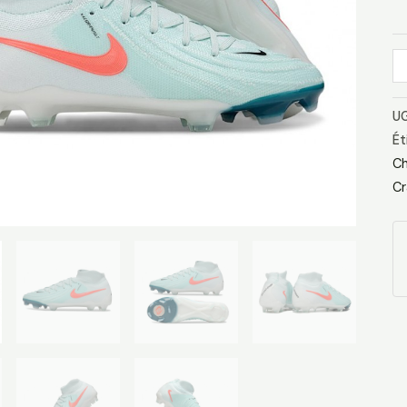
A
No
C
UG
Ét
Ch
Cr