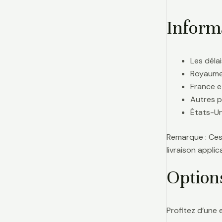
Informa
Les délai
Royaume-
France e
Autres p
États-Uni
Remarque : Ces 
livraison appl
Option
Profitez d’une 