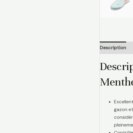
Description
Descri
Menthe
Excellen
gazon et
considér
pleinemen
Contrôle