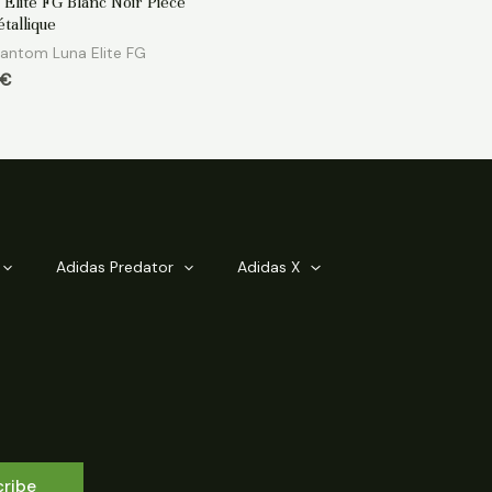
 Elite FG Blanc Noir Pièce
tallique
hantom Luna Elite FG
€
Adidas Predator
Adidas X
cribe