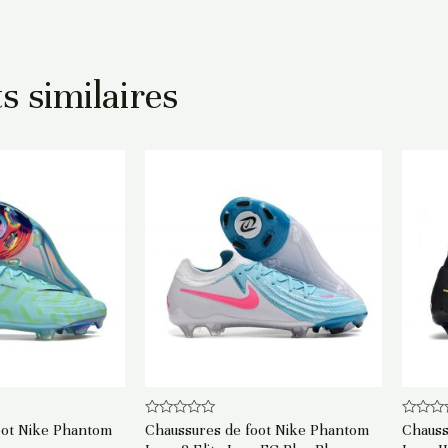
s similaires
Note
Note
oot Nike Phantom
Chaussures de foot Nike Phantom
Chauss
0
0