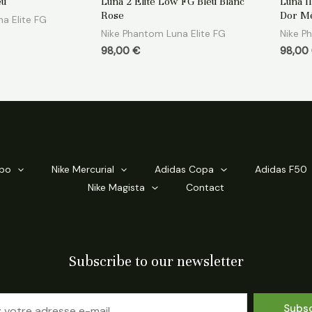
eu
Luna 2 Elite Low FG Bleu Blanc
Luna II
sur
sur
5
5
Rose
Dor Mé
a Elite FG
Nike Phantom Luna Elite FG
Nike P
98,00
€
98,00
mpo
Nike Mercurial
Adidas Copa
Adidas F50
Nike Magista
Contact
Subscribe to our newsletter
Subs