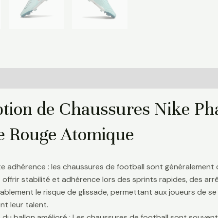
Informations complémentaires
Avis (0)
ption de Chaussures Nike Ph
 Rouge Atomique
te adhérence : les chaussures de football sont généralement
 offrir stabilité et adhérence lors des sprints rapides, des a
ablement le risque de glissade, permettant aux joueurs de se 
t leur talent.
 du ballon amélioré : Les chaussures de football sont souve