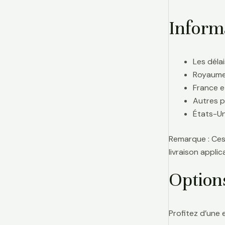
Informa
Les délai
Royaume-
France e
Autres p
États-Uni
Remarque : Ces 
livraison appl
Option
Profitez d’une 