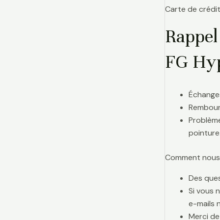
Carte de crédit
Rappel
FG Hy
Échanges
Rembours
Problème
pointure
Comment nous j
Des ques
Si vous 
e-mails 
Merci de