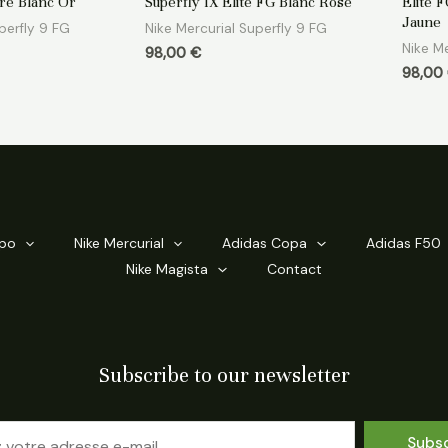
re Blanc Or
Superfly IX Elite FG Blanc Rose
Elite 
sur
sur
5
5
Jaune
perfly 9 FG
Nike Mercurial Superfly 9 FG
Nike Me
98,00
€
98,00
mpo
Nike Mercurial
Adidas Copa
Adidas F50
Nike Magista
Contact
Subscribe to our newsletter
Subs