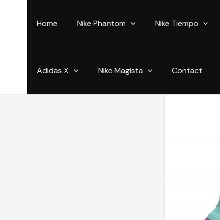
Aller
au
Home
Nike Phantom
Nike Tiempo
contenu
Adidas X
Nike Magista
Contact