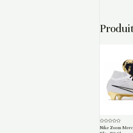
Produit
Note
Nike Zoom Mercu
0