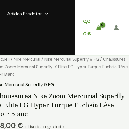
Adidas Predator
0,0
0
€
antité
cueil
/
Nike Mercurial
/
Nike Mercurial Superfly 9 FG
/ Chaussures
e
ke Zoom Mercurial Superfly IX Elite FG Hyper Turque Fuchsia Rêve
aussures
ir Blanc
ke
ke Mercurial Superfly 9 FG
oom
haussures Nike Zoom Mercurial Superfly
rcurial
X Elite FG Hyper Turque Fuchsia Rêve
perfly
oir Blanc
ite
8,00
€
G
+ Livraison gratuite