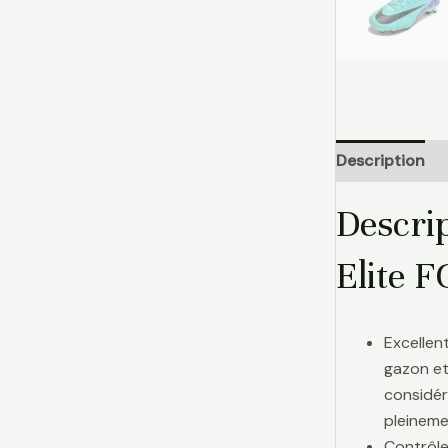
Description
Descri
Elite 
Excellen
gazon et
considér
pleinemen
Contrôle