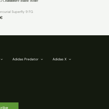
FG Chaussure Blanc Rose
rcurial Superfly 9 FG
€
Adidas Predator
Adidas X
cribe