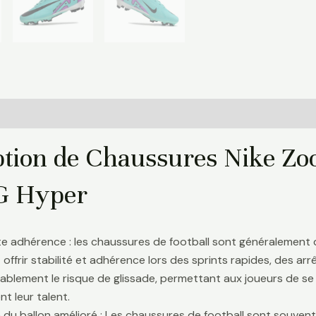
Informations complémentaires
Avis (0)
ption de Chaussures Nike Zo
FG Hyper
te adhérence : les chaussures de football sont généralement
 offrir stabilité et adhérence lors des sprints rapides, des a
ablement le risque de glissade, permettant aux joueurs de se 
t leur talent.
 du ballon amélioré : Les chaussures de football sont souve