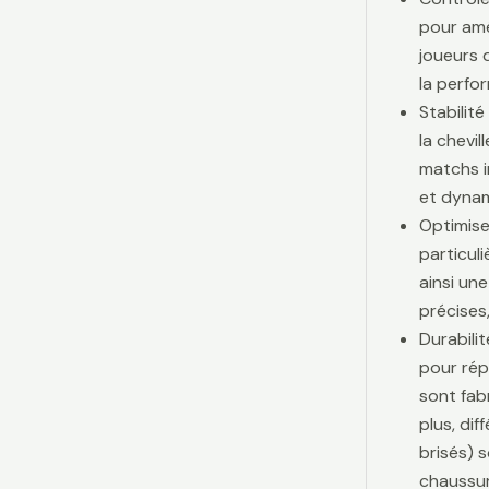
pour amé
joueurs d
la perfo
Stabilit
la chevi
matchs i
et dynam
Optimise
particul
ainsi une
précises,
Durabili
pour rép
sont fab
plus, di
brisés) 
chaussur