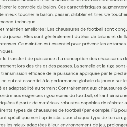
liorer le contrôle du ballon. Ces caractéristiques augmentent 
e mieux toucher le ballon, passer, dribbler et tirer. Ce touche
rmance technique.
é et maintien améliorés : Les chaussures de football sont conçu
lle du joueur. Elles sont généralement dotées de talons et de f
ntenses. Ce maintien est essentiel pour prévenir les entors
iques.
r le transfert de puissance : La conception des chaussures de
ièrement lors des tirs et des passes. La semelle et la tige son
 transmission efficace de la puissance appliquée par le pied au
 ce qui est essentiel à la performance globale du joueur sur le 
té et adaptabilité au terrain : Contrairement aux chaussures 
ondre aux exigences rigoureuses du football, offrant ainsi une 
riquées à partir de matériaux robustes capables de résister 
fférents types de chaussures de football (par exemple, FG pour
sont spécifiquement optimisés pour chaque type de terrain, g
es les mieux adaptées à leur environnement de jeu, prolongean