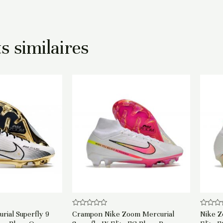
s similaires
Note
Note
rial Superfly 9
Crampon Nike Zoom Mercurial
Nike Z
0
0