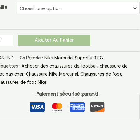
yper
ille
urque
chsia
êve
ir
Ajouter Au Panier
anc
S :
ND
Catégorie :
Nike Mercurial Superfly 9 FG
iquettes :
Acheter des chaussures de football
,
chaussure de
ot pas cher​
,
Chaussure Nike Mercurial​
,
Chaussures de foot
,
aussures de foot Nike
Paiement sécurisé garanti