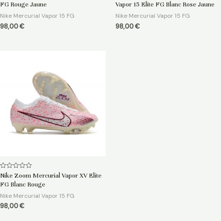
0
0
FG Rouge Jaune
Vapor 15 Elite FG Blanc Rose Jaune
sur
sur
5
5
Nike Mercurial Vapor 15 FG
Nike Mercurial Vapor 15 FG
98,00
€
98,00
€
Note
Nike Zoom Mercurial Vapor XV Elite
0
FG Blanc Rouge
sur
5
Nike Mercurial Vapor 15 FG
98,00
€