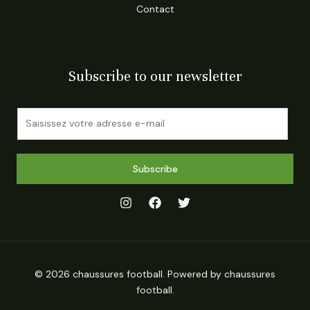
Contact
Subscribe to our newsletter
E
m
a
i
Subscribe
l
*
© 2026 chaussures football. Powered by chaussures
football.