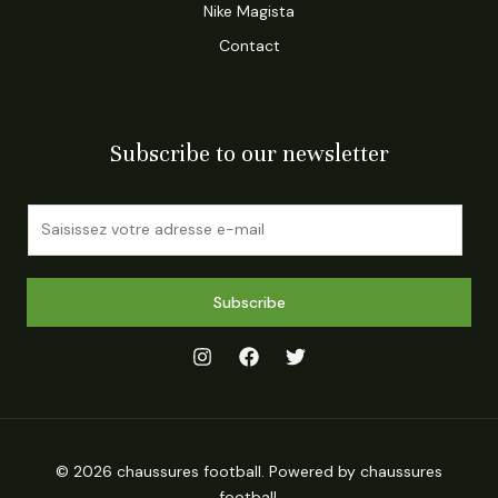
Nike Magista
Contact
Subscribe to our newsletter
E
m
a
i
Subscribe
l
*
© 2026 chaussures football. Powered by chaussures
football.