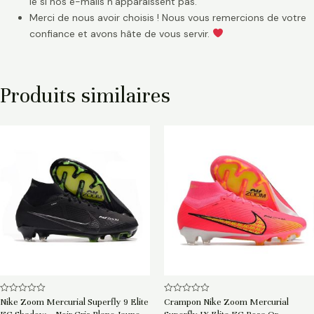
le si nos e-mails n’apparaissent pas.
Merci de nous avoir choisis ! Nous vous remercions de votre
confiance et avons hâte de vous servir.
Produits similaires
Note
Note
Nike Zoom Mercurial Superfly 9 Elite
Crampon Nike Zoom Mercurial
0
0