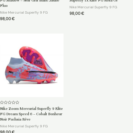
FG Shadow – Noir Gris Blanc Jaune
Superfly IX Elite FG Rosa Or
sur
sur
5
5
Fluo
Nike Mercurial Superfly 9 FG
Nike Mercurial Superfly 9 FG
98,00
€
98,00
€
Note
Nike Zoom Mercurial Superfly 9 Elite
0
FG Dream Speed 6 – Cobalt Bonheur
sur
5
Noir Fuchsia Rêve
Nike Mercurial Superfly 9 FG
98,00
€