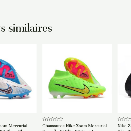
s similaires
Note
Note
oom Mercurial
Chaussures Nike Zoom Mercurial
Nike Z
0
0