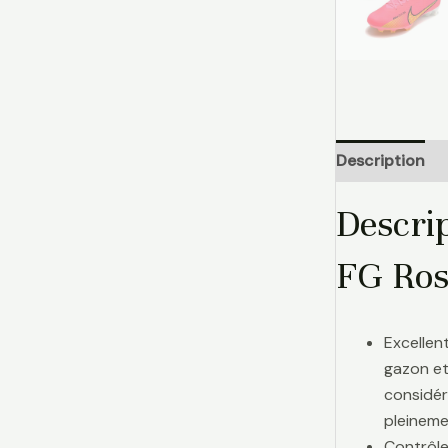
Description
Descri
FG Ros
Excellen
gazon et
considér
pleinemen
Contrôle