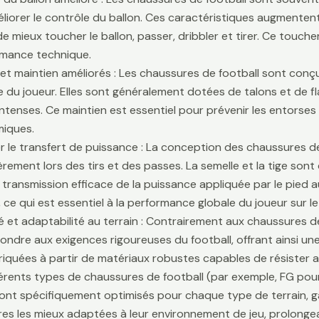
liorer le contrôle du ballon. Ces caractéristiques augmentent 
e mieux toucher le ballon, passer, dribbler et tirer. Ce touche
rmance technique.
é et maintien améliorés : Les chaussures de football sont conçu
lle du joueur. Elles sont généralement dotées de talons et de f
ntenses. Ce maintien est essentiel pour prévenir les entors
iques.
r le transfert de puissance : La conception des chaussures de
ièrement lors des tirs et des passes. La semelle et la tige son
 transmission efficace de la puissance appliquée par le pied au
 ce qui est essentiel à la performance globale du joueur sur le 
té et adaptabilité au terrain : Contrairement aux chaussures 
ondre aux exigences rigoureuses du football, offrant ainsi une 
riquées à partir de matériaux robustes capables de résister 
fférents types de chaussures de football (par exemple, FG pour
sont spécifiquement optimisés pour chaque type de terrain, g
es les mieux adaptées à leur environnement de jeu, prolongean