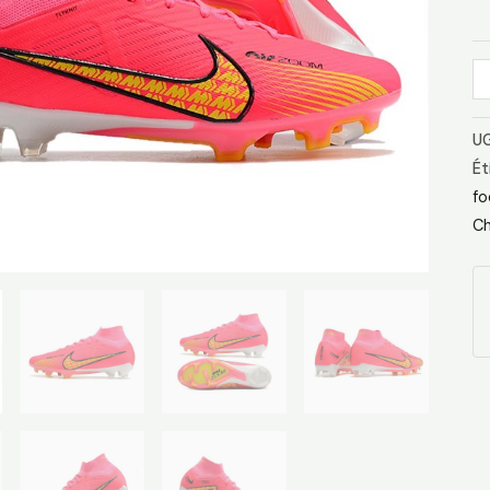
R
O
UG
Ét
fo
Ch