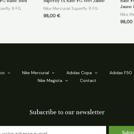
 FG Blanc Bleu
Superfly IX Elite FG Vert Jaune
Elite 
sur
sur
5
5
Jaune 
perfly 9 FG
Nike Mercurial Superfly 9 FG
Nike Me
98,00
€
98,00
mpo
Nike Mercurial
Adidas Copa
Adidas F50
Nike Magista
Contact
Subscribe to our newsletter
Subs