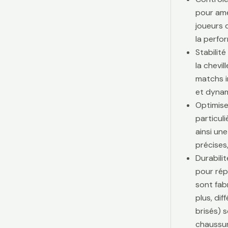
pour amé
joueurs d
la perfo
Stabilit
la chevi
matchs i
et dynam
Optimise
particul
ainsi une
précises,
Durabili
pour rép
sont fab
plus, di
brisés) 
chaussur