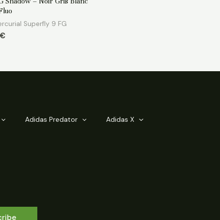
FG Shadow – Noir Gris Blanc
Fluo
rcurial Superfly 9 FG
€
Adidas Predator
Adidas X
cribe