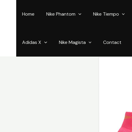
Aller
au
Home
Nike Phantom
Nike Tiempo
contenu
Adidas X
Nike Magista
Contact