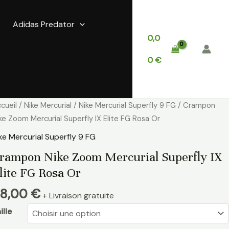
Adidas Predator
0,0
0
€
antité
cueil
/
Nike Mercurial
/
Nike Mercurial Superfly 9 FG
/ Crampon
e
ke Zoom Mercurial Superfly IX Elite FG Rosa Or
rampon
ke Mercurial Superfly 9 FG
ke
rampon Nike Zoom Mercurial Superfly IX
oom
lite FG Rosa Or
rcurial
perfly
8,00
€
+ Livraison gratuite
ite
ille
G