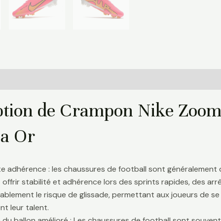
Informations complémentaires
Avis (0)
ption de Crampon Nike Zoom 
a Or
te adhérence : les chaussures de football sont généralement
 offrir stabilité et adhérence lors des sprints rapides, des a
ablement le risque de glissade, permettant aux joueurs de se 
t leur talent.
 du ballon amélioré : Les chaussures de football sont souve