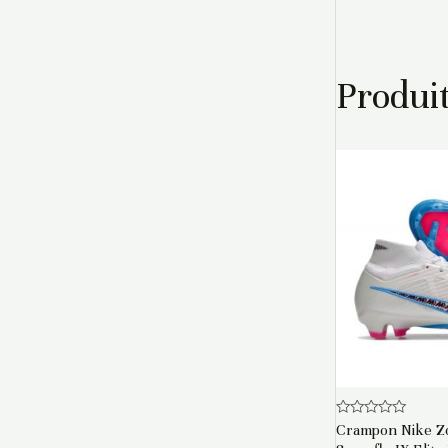
Produit
Note
Crampon Nike Z
0