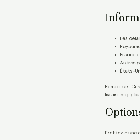
Informa
Les délai
Royaume-
France e
Autres p
États-Uni
Remarque : Ces 
livraison appl
Option
Profitez d’une 