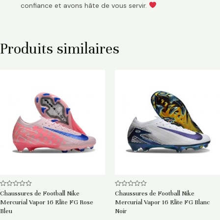
confiance et avons hâte de vous servir.
Produits similaires
Note
Note
Chaussures de Football Nike
Chaussures de Football Nike
0
0
Mercurial Vapor 16 Elite FG Rose
Mercurial Vapor 16 Elite FG Blanc
sur
sur
5
5
Bleu
Noir