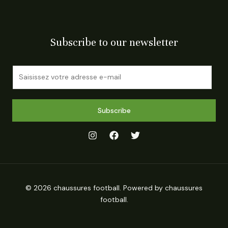
Subscribe to our newsletter
E
m
a
i
Subscribe
l
*
© 2026 chaussures football. Powered by chaussures
football.