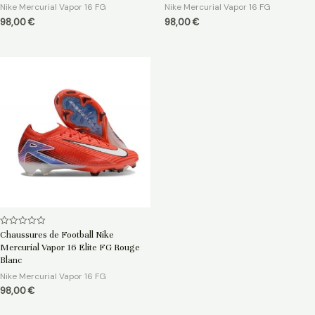
5
5
Nike Mercurial Vapor 16 FG
Nike Mercurial Vapor 16 FG
98,00
€
98,00
€
Note
Chaussures de Football Nike
0
Mercurial Vapor 16 Elite FG Rouge
sur
5
Blanc
Nike Mercurial Vapor 16 FG
98,00
€