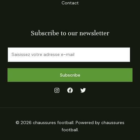
Contact
Subscribe to our newsletter
E
m
a
i
Subscribe
l
*
© 2026 chaussures football. Powered by chaussures
football.