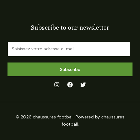
Subscribe to our newsletter
E
m
a
i
Subscribe
l
*
© 2026 chaussures football. Powered by chaussures
football.