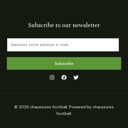
Subscribe to our newsletter
E
m
a
i
Subscribe
l
*
© 2026 chaussures football. Powered by chaussures
football.