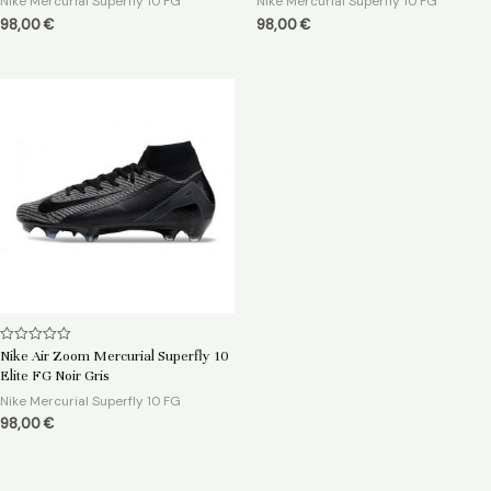
Nike Mercurial Superfly 10 FG
Nike Mercurial Superfly 10 FG
98,00
€
98,00
€
Note
Nike Air Zoom Mercurial Superfly 10
0
Elite FG Noir Gris
sur
5
Nike Mercurial Superfly 10 FG
98,00
€