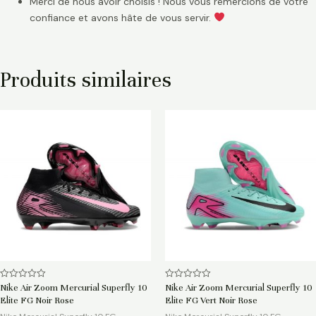
Merci de nous avoir choisis ! Nous vous remercions de votre
confiance et avons hâte de vous servir.
Produits similaires
Note
Note
Nike Air Zoom Mercurial Superfly 10
Nike Air Zoom Mercurial Superfly 10
0
0
Elite FG Noir Rose
Elite FG Vert Noir Rose
sur
sur
5
5