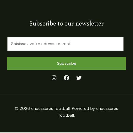
Subscribe to our newsletter
E
m
a
i
Subscribe
l
*
© 2026 chaussures football. Powered by chaussures
football.