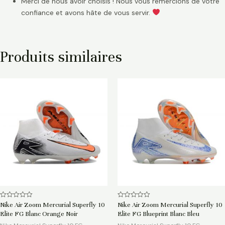
Merci de nous avoir choisis ! Nous vous remercions de votre
confiance et avons hâte de vous servir.
Produits similaires
Note
Note
Nike Air Zoom Mercurial Superfly 10
Nike Air Zoom Mercurial Superfly 10
0
0
Elite FG Blanc Orange Noir
Elite FG Blueprint Blanc Bleu
sur
sur
5
5