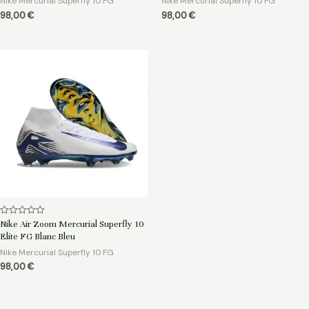
Nike Mercurial Superfly 10 FG
Nike Mercurial Superfly 10 FG
98,00
€
98,00
€
Note
Nike Air Zoom Mercurial Superfly 10
0
Elite FG Blanc Bleu
sur
5
Nike Mercurial Superfly 10 FG
98,00
€