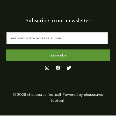
Subscribe to our newsletter
E
m
a
i
Subscribe
l
*
© 2026 chaussures football. Powered by chaussures
football.