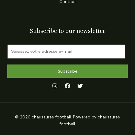
Contact
Subscribe to our newsletter
E
m
a
i
Subscribe
l
*
© 2026 chaussures football. Powered by chaussures
football.