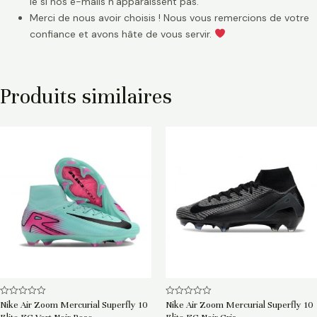
le si nos e-mails n’apparaissent pas.
Merci de nous avoir choisis ! Nous vous remercions de votre
confiance et avons hâte de vous servir.
Produits similaires
Note
Note
Nike Air Zoom Mercurial Superfly 10
Nike Air Zoom Mercurial Superfly 10
0
0