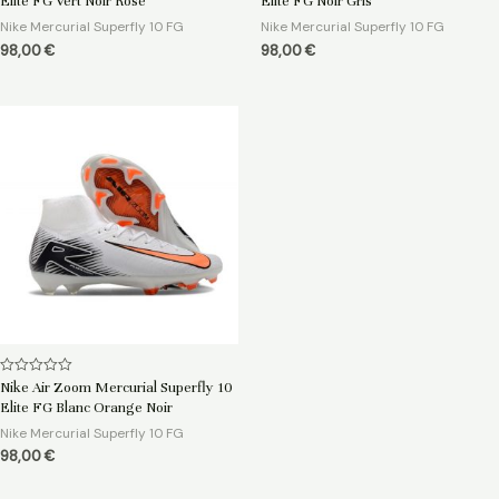
Elite FG Vert Noir Rose
Elite FG Noir Gris
sur
sur
5
5
Nike Mercurial Superfly 10 FG
Nike Mercurial Superfly 10 FG
98,00
€
98,00
€
Note
Nike Air Zoom Mercurial Superfly 10
0
Elite FG Blanc Orange Noir
sur
5
Nike Mercurial Superfly 10 FG
98,00
€