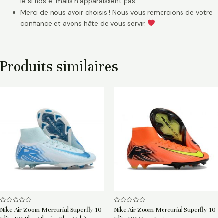
le si nos e-mails n’apparaissent pas.
Merci de nous avoir choisis ! Nous vous remercions de votre
confiance et avons hâte de vous servir.
Produits similaires
Note
Note
Nike Air Zoom Mercurial Superfly 10
Nike Air Zoom Mercurial Superfly 10
0
0