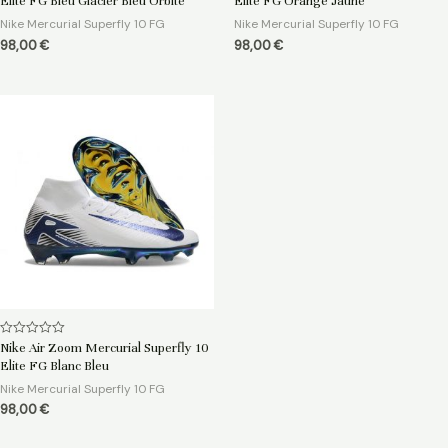
Elite FG Bleu Glacier Bleu Orbite
Elite FG Orange Jaune
sur
sur
5
5
Nike Mercurial Superfly 10 FG
Nike Mercurial Superfly 10 FG
98,00
€
98,00
€
Note
Nike Air Zoom Mercurial Superfly 10
0
Elite FG Blanc Bleu
sur
5
Nike Mercurial Superfly 10 FG
98,00
€