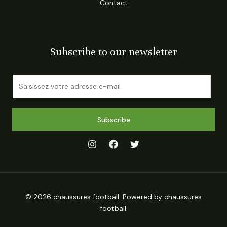
Contact
Subscribe to our newsletter
E
m
a
i
Subscribe
l
*
© 2026 chaussures football. Powered by chaussures
football.