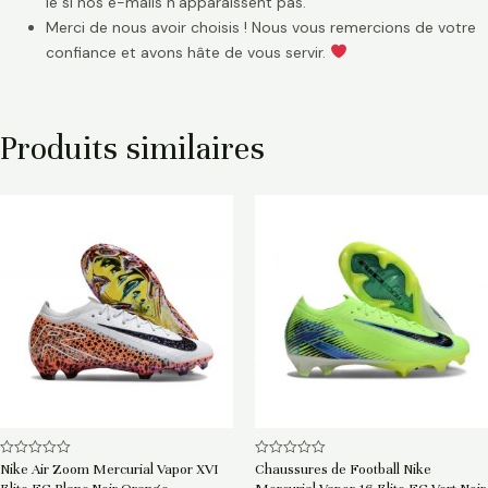
le si nos e-mails n’apparaissent pas.
Merci de nous avoir choisis ! Nous vous remercions de votre
confiance et avons hâte de vous servir.
Produits similaires
Note
Note
Nike Air Zoom Mercurial Vapor XVI
Chaussures de Football Nike
0
0