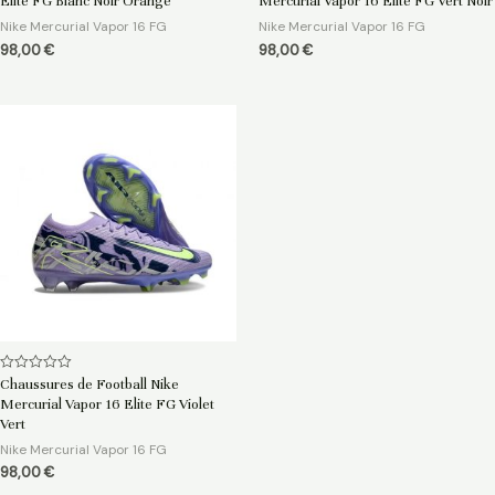
Elite FG Blanc Noir Orange
Mercurial Vapor 16 Elite FG Vert Noir
sur
sur
5
5
Nike Mercurial Vapor 16 FG
Nike Mercurial Vapor 16 FG
98,00
€
98,00
€
Note
Chaussures de Football Nike
0
Mercurial Vapor 16 Elite FG Violet
sur
5
Vert
Nike Mercurial Vapor 16 FG
98,00
€