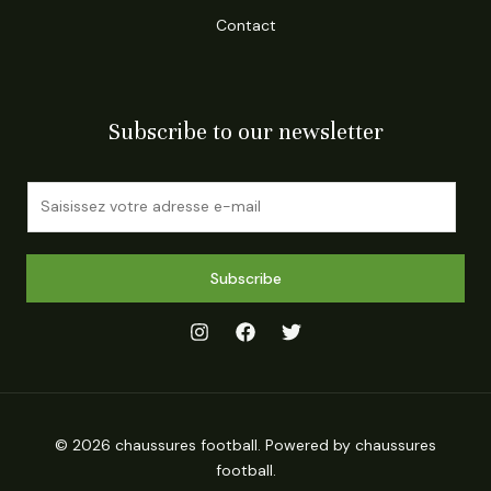
Contact
Subscribe to our newsletter
E
m
a
i
Subscribe
l
*
© 2026 chaussures football. Powered by chaussures
football.