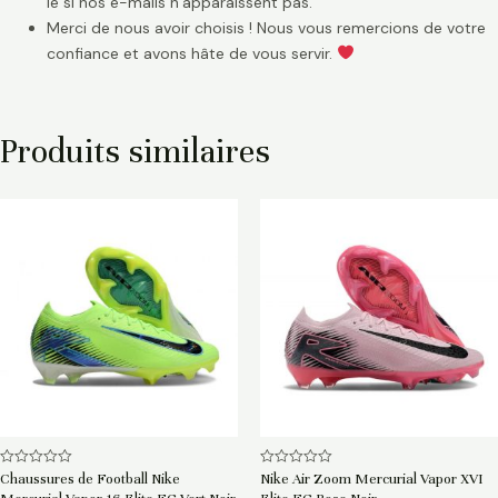
le si nos e-mails n’apparaissent pas.
Merci de nous avoir choisis ! Nous vous remercions de votre
confiance et avons hâte de vous servir.
Produits similaires
Note
Note
Chaussures de Football Nike
Nike Air Zoom Mercurial Vapor XVI
0
0