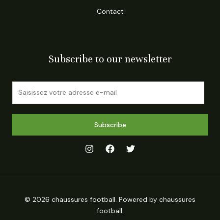
Contact
Subscribe to our newsletter
E
m
a
i
Subscribe
l
*
© 2026 chaussures football. Powered by chaussures
football.