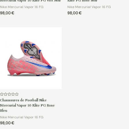
Mercurial Vapor 16 Elite FG Vert Noir
Elite FG Rose Noir
sur
sur
5
5
Nike Mercurial Vapor 16 FG
Nike Mercurial Vapor 16 FG
98,00
€
98,00
€
Note
Chaussures de Football Nike
0
Mercurial Vapor 16 Elite FG Rose
sur
5
Bleu
Nike Mercurial Vapor 16 FG
98,00
€