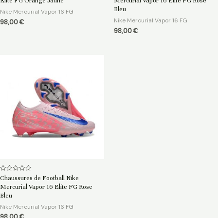
Elite FG Orange Jaune
Mercurial Vapor 16 Elite FG Rose
sur
sur
5
5
Bleu
Nike Mercurial Vapor 16 FG
Nike Mercurial Vapor 16 FG
98,00
€
98,00
€
Note
Chaussures de Football Nike
0
Mercurial Vapor 16 Elite FG Rose
sur
5
Bleu
Nike Mercurial Vapor 16 FG
98,00
€