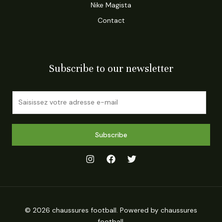
Nike Magista
Contact
Subscribe to our newsletter
E
m
a
i
Subscribe
l
*
© 2026 chaussures football. Powered by chaussures
football.