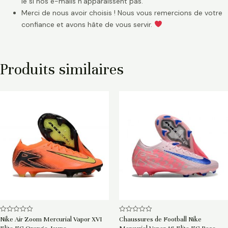
le si nos e-mails n’apparaissent pas.
Merci de nous avoir choisis ! Nous vous remercions de votre
confiance et avons hâte de vous servir.
Produits similaires
Note
Note
Nike Air Zoom Mercurial Vapor XVI
Chaussures de Football Nike
0
0