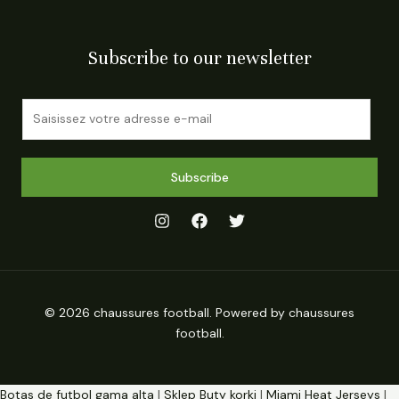
Subscribe to our newsletter
E
m
a
i
Subscribe
l
*
© 2026 chaussures football. Powered by chaussures
football.
Botas de futbol gama alta
|
Sklep Buty korki
|
Miami Heat Jerseys
|