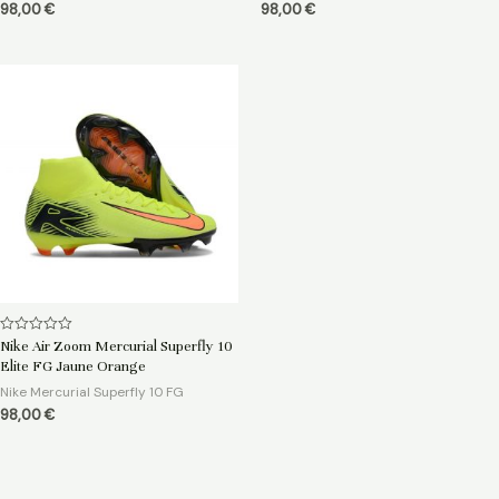
98,00
€
98,00
€
Note
Nike Air Zoom Mercurial Superfly 10
0
Elite FG Jaune Orange
sur
5
Nike Mercurial Superfly 10 FG
98,00
€