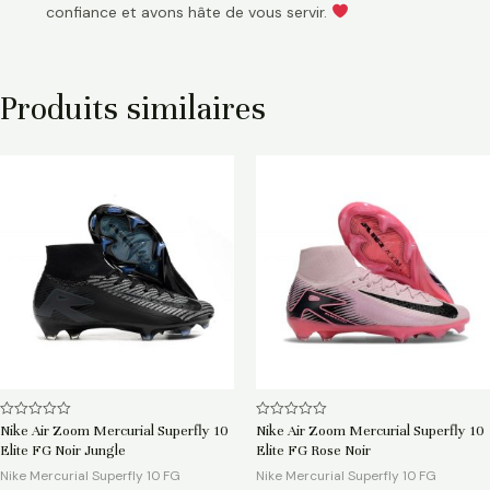
confiance et avons hâte de vous servir.
Produits similaires
Note
Note
Nike Air Zoom Mercurial Superfly 10
Nike Air Zoom Mercurial Superfly 10
0
0
Elite FG Noir Jungle
Elite FG Rose Noir
sur
sur
5
5
Nike Mercurial Superfly 10 FG
Nike Mercurial Superfly 10 FG