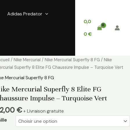
Adidas Predator
0,0
0
€
antité
cueil
/
Nike Mercurial
/
Nike Mercurial Superfly 8 FG
/ Nike
e
rcurial Superfly 8 Elite FG Chaussure Impulse – Turquoise Vert
ke
ke Mercurial Superfly 8 FG
rcurial
ike Mercurial Superfly 8 Elite FG
perfly
haussure Impulse – Turquoise Vert
ite
2,00
€
+ Livraison gratuite
G
haussure
ille
pulse