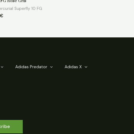
e FG Rose Gris
rcurial Superfly 10 FG
€
Adidas Predator
Adidas X
cribe