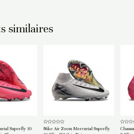
s similaires
Note
Note
rial Superfly 10
Nike Air Zoom Mercurial Superfly
Chauss
0
0