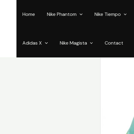
Aller
au
Home
Nike Phantom
Nike Tiempo
contenu
Adidas X
Nike Magista
Contact