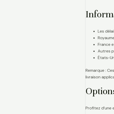
Informa
Les délai
Royaume-
France e
Autres p
États-Uni
Remarque : Ces 
livraison appl
Option
Profitez d’une 