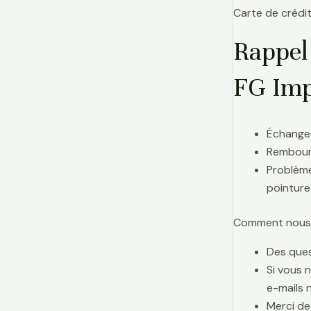
Carte de crédit
Rappel
FG Imp
Échanges
Rembours
Problème
pointure
Comment nous j
Des ques
Si vous 
e-mails 
Merci de