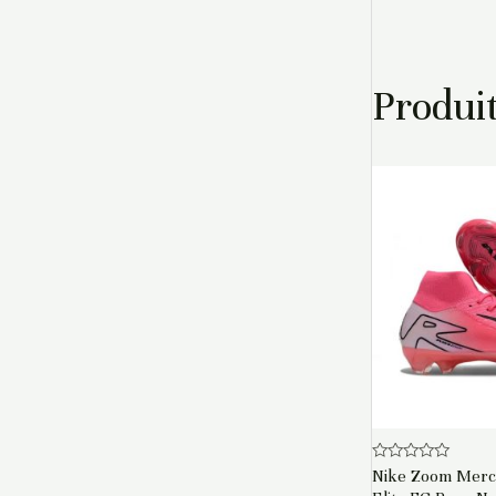
Produit
Note
Nike Zoom Mercu
0