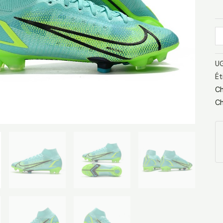
-
Tu
Ve
UG
Ét
Ch
Ch