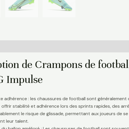
Informations complémentaires
ption de Crampons de footbal
FG Impulse
te adhérence : les chaussures de football sont généralement
 offrir stabilité et adhérence lors des sprints rapides, des a
ablement le risque de glissade, permettant aux joueurs de se 
t leur talent.
 du ballon amélioré : Les chaussures de football sont souve