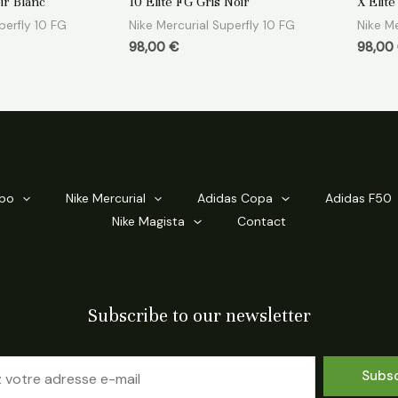
ir Blanc
10 Elite FG Gris Noir
X Elit
sur
sur
5
5
perfly 10 FG
Nike Mercurial Superfly 10 FG
Nike Me
98,00
€
98,00
mpo
Nike Mercurial
Adidas Copa
Adidas F50
Nike Magista
Contact
Subscribe to our newsletter
Subs