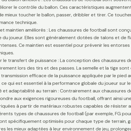
liorer le contrôle du ballon. Ces caractéristiques augmentent 
e mieux toucher le ballon, passer, dribbler et tirer. Ce touche
rmance technique.
é et maintien améliorés : Les chaussures de football sont conçu
lle du joueur. Elles sont généralement dotées de talons et de f
ntenses. Ce maintien est essentiel pour prévenir les entors
iques.
r le transfert de puissance : La conception des chaussures de
ièrement lors des tirs et des passes. La semelle et la tige son
 transmission efficace de la puissance appliquée par le pied au
 ce qui est essentiel à la performance globale du joueur sur le 
té et adaptabilité au terrain : Contrairement aux chaussures 
ondre aux exigences rigoureuses du football, offrant ainsi une 
riquées à partir de matériaux robustes capables de résister 
fférents types de chaussures de football (par exemple, FG pour
sont spécifiquement optimisés pour chaque type de terrain, g
es les mieux adaptées à leur environnement de jeu, prolongean