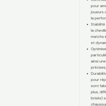
pour amé
joueurs d
la perfo
Stabilit
la chevi
matchs i
et dynam
Optimise
particul
ainsi une
précises,
Durabili
pour rép
sont fab
plus, di
brisés) 
chaussur