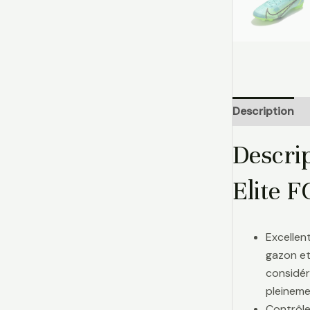
Description
Descri
Elite 
Excellen
gazon et
considér
pleinemen
Contrôle