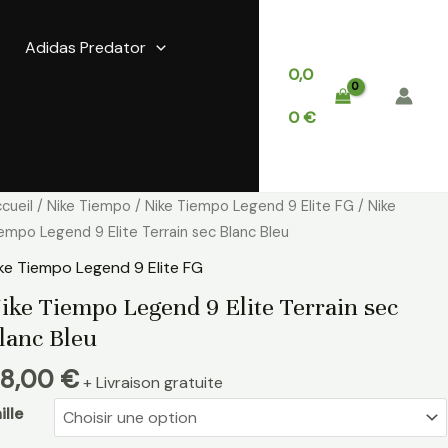
Adidas Predator
0,0
0
€
antité
cueil
/
Nike Tiempo
/
Nike Tiempo Legend 9 Elite FG
/ Nike
e
empo Legend 9 Elite Terrain sec Blanc Bleu
ke
ke Tiempo Legend 9 Elite FG
iempo
ike Tiempo Legend 9 Elite Terrain sec
egend
lanc Bleu
ite
8,00
€
+ Livraison gratuite
rrain
ec
ille
anc