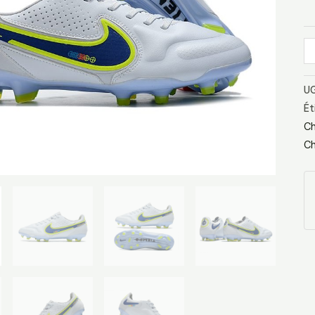
Bl
UG
Ét
Ch
Ch