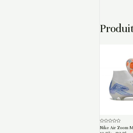
Produit
Note
Nike Air Zoom Me
0