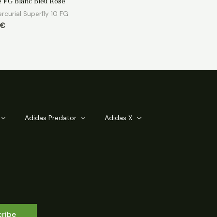
te FG Blanc Bleu Rose
rcurial Superfly 10 FG
€
Adidas Predator
Adidas X
cribe