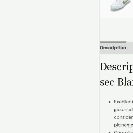
Description
Descri
sec Bla
Excellen
gazon et
considér
pleinemen
Contrôle