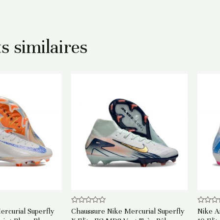
s similaires
Note
Note
rcurial Superfly
Chaussure Nike Mercurial Superfly
Nike A
0
0