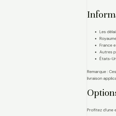
Informa
Les délai
Royaume-
France e
Autres p
États-Uni
Remarque : Ces 
livraison appl
Option
Profitez d’une 