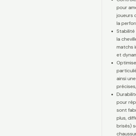
pour amé
joueurs d
la perfo
Stabilit
la chevi
matchs i
et dynam
Optimise
particul
ainsi une
précises,
Durabili
pour rép
sont fab
plus, di
brisés) 
chaussur