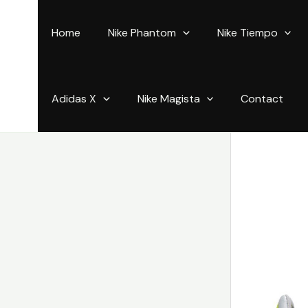
Aller
au
Home
Nike Phantom
Nike Tiempo
contenu
Adidas X
Nike Magista
Contact