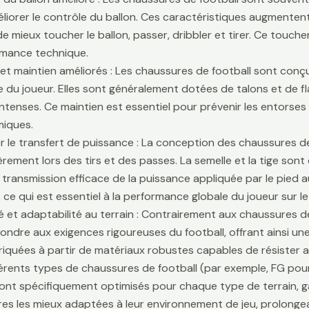
liorer le contrôle du ballon. Ces caractéristiques augmentent 
e mieux toucher le ballon, passer, dribbler et tirer. Ce touche
rmance technique.
é et maintien améliorés : Les chaussures de football sont conçu
lle du joueur. Elles sont généralement dotées de talons et de f
ntenses. Ce maintien est essentiel pour prévenir les entors
iques.
r le transfert de puissance : La conception des chaussures de
ièrement lors des tirs et des passes. La semelle et la tige son
 transmission efficace de la puissance appliquée par le pied au
 ce qui est essentiel à la performance globale du joueur sur le 
té et adaptabilité au terrain : Contrairement aux chaussures 
ondre aux exigences rigoureuses du football, offrant ainsi une 
riquées à partir de matériaux robustes capables de résister 
fférents types de chaussures de football (par exemple, FG pour
sont spécifiquement optimisés pour chaque type de terrain, g
es les mieux adaptées à leur environnement de jeu, prolongean