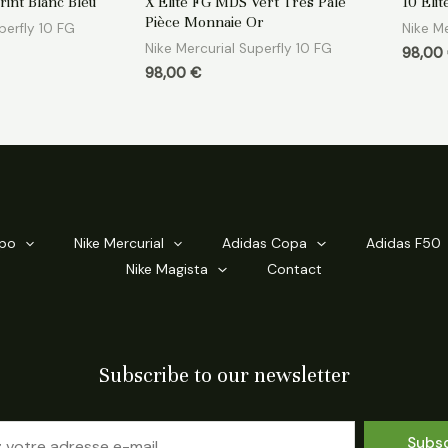
rint Blanc Bleu
X Elite FG MDS Vert Très Pâle
10 Eli
sur
sur
5
5
Pièce Monnaie Or
perfly 10 FG
Nike Me
Nike Mercurial Superfly 10 FG
98,00
98,00
€
mpo
Nike Mercurial
Adidas Copa
Adidas F50
Nike Magista
Contact
Subscribe to our newsletter
Subs