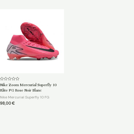
Note
Nike Zoom Mercurial Superfly 10
0
Elite FG Rose Noir Blanc
sur
5
Nike Mercurial Superfly 10 FG
98,00
€