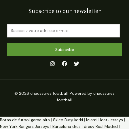
Subscribe to our newsletter
E
m
a
i
Subscribe
l
*
© 2026 chaussures football. Powered by chaussures
football.
Botas de futbol gama alta
|
Sklep Buty korki
|
Miami Heat Jerseys
|
New York Rangers Jerseys
|
Barcelona dres
|
dresy Real Madrid
|