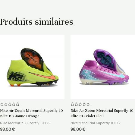
Produits similaires
Note
Note
Nike Air Zoom Mercurial Superfly 10
Nike Air Zoom Mercurial Superfly 10
0
0
Elite FG Jaune Orange
Elite FG Violet Bleu
sur
sur
5
5
Nike Mercurial Superfly 10 FG
Nike Mercurial Superfly 10 FG
98,00
€
98,00
€