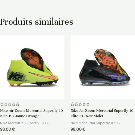
Produits similaires
Note
Note
Nike Air Zoom Mercurial Superfly 10
Nike Air Zoom Mercurial Superfly 10
0
0
Elite FG Jaune Orange
Elite FG Noir Violet
sur
sur
5
5
Nike Mercurial Superfly 10 FG
Nike Mercurial Superfly 10 FG
98,00
€
98,00
€