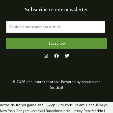
Subscribe to our newsletter
E
m
a
i
Subscribe
l
*
© 2026 chaussures football. Powered by chaussures
football.
Botas de futbol gama alta
|
Sklep Buty korki
|
Miami Heat Jerseys
|
New York Rangers Jerseys
|
Barcelona dres
|
dresy Real Madrid
|