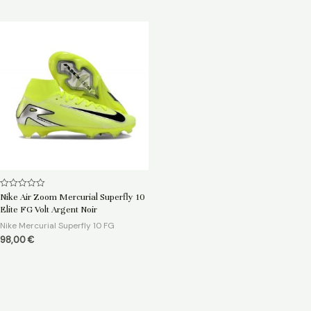
Note
Nike Air Zoom Mercurial Superfly 10
0
Elite FG Volt Argent Noir
sur
5
Nike Mercurial Superfly 10 FG
98,00
€