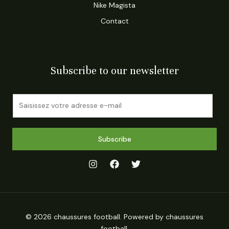
Nike Magista
Contact
Subscribe to our newsletter
E
m
a
i
Subscribe
l
*
© 2026 chaussures football. Powered by chaussures
football.