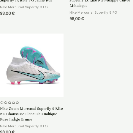
Superfly IX Elite FG Jaune Noir
Superfly IX Elite FG Mbappe Cuivre
sur
sur
5
5
Métallique
Nike Mercurial Superfly 9 FG
Nike Mercurial Superfly 9 FG
98,00
€
98,00
€
Note
Nike Zoom Mercurial Superfly 9 Elite
0
FG Chaussure Blanc Bleu Baltique
sur
5
Rose Indigo Brume
Nike Mercurial Superfly 9 FG
98,00
€