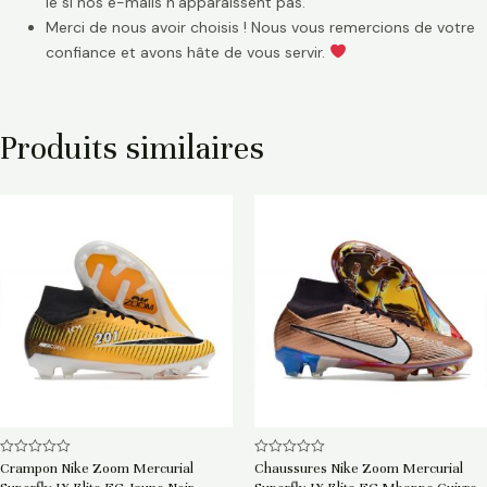
le si nos e-mails n’apparaissent pas.
Merci de nous avoir choisis ! Nous vous remercions de votre
confiance et avons hâte de vous servir.
Produits similaires
Note
Note
Crampon Nike Zoom Mercurial
Chaussures Nike Zoom Mercurial
0
0