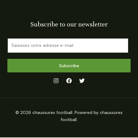
Subscribe to our newsletter
E
m
a
i
Subscribe
l
*
© 2026 chaussures football. Powered by chaussures
football.