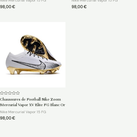
Nike Mercurial Vapor 15 FG
Nike Mercurial Vapor 15 FG
98,00
€
98,00
€
Note
Chaussures de Football Nike Zoom
0
Mercurial Vapor XV Elite FG Blanc Or
sur
5
Nike Mercurial Vapor 15 FG
98,00
€