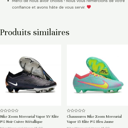
Merci de nous avoir choisis ! Nous vous remercions de votre
confiance et avons hâte de vous servir.
Produits similaires
Note
Note
Nike Zoom Mercurial Vapor XV Elite
Chaussures Nike Zoom Mercurial
0
0
FG Noir Cuivre Métallique
Vapor 15 Elite FG Bleu Jaune
sur
sur
5
5