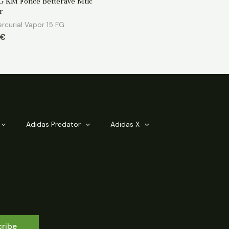
FG KM Foncé Betterave Mtlc
r
rcurial Vapor 15 FG
€
Adidas Predator
Adidas X
cribe