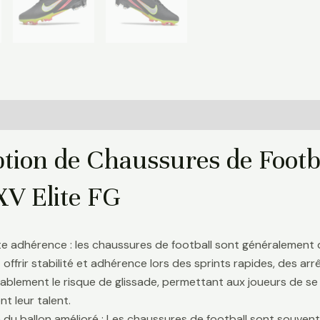
Informations complémentaires
Avis (0)
ption de Chaussures de Foot
XV Elite FG
te adhérence : les chaussures de football sont généralement
 offrir stabilité et adhérence lors des sprints rapides, des a
ablement le risque de glissade, permettant aux joueurs de se 
t leur talent.
 du ballon amélioré : Les chaussures de football sont souve