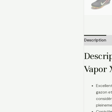
Description
Descri
Vapor 
Excellen
gazon et
considér
pleinemen
Contrôle