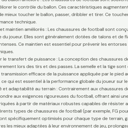
liorer le contrôle du ballon. Ces caractéristiques augmentent 
e mieux toucher le ballon, passer, dribbler et tirer. Ce touche
rmance technique.
é et maintien améliorés : Les chaussures de football sont conçu
lle du joueur. Elles sont généralement dotées de talons et de f
ntenses. Ce maintien est essentiel pour prévenir les entors
iques.
r le transfert de puissance : La conception des chaussures de
ièrement lors des tirs et des passes. La semelle et la tige son
 transmission efficace de la puissance appliquée par le pied au
 ce qui est essentiel à la performance globale du joueur sur le 
té et adaptabilité au terrain : Contrairement aux chaussures 
ondre aux exigences rigoureuses du football, offrant ainsi une 
riquées à partir de matériaux robustes capables de résister 
fférents types de chaussures de football (par exemple, FG pour
sont spécifiquement optimisés pour chaque type de terrain, g
es les mieux adaptées à leur environnement de jeu, prolongean