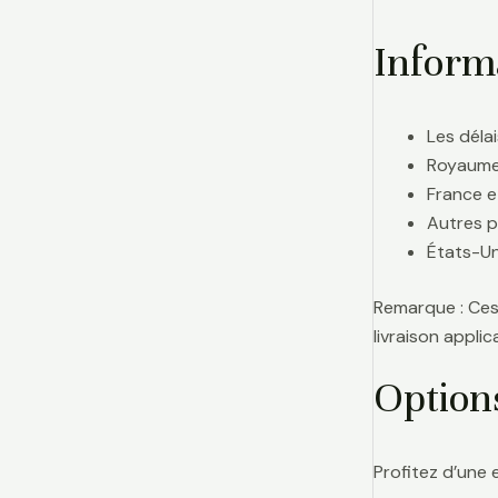
Informa
Les délai
Royaume-
France e
Autres p
États-Uni
Remarque : Ces 
livraison appl
Option
Profitez d’une 