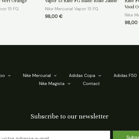
G Vert Orange
Vapor 15 Elite FG Blanc Rose Jaune
Elite 
sur
sur
5
5
Vivid O
apor 15 FG
Nike Mercurial Vapor 15 FG
Nike Me
98,00
€
98,00
mpo
Nike Mercurial
Adidas Copa
Adidas F50
Nike Magista
Contact
Subscribe to our newsletter
Subs