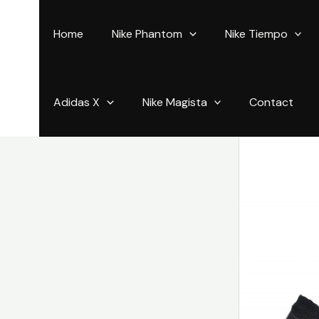
Aller
au
Home
Nike Phantom
Nike Tiempo
contenu
Adidas X
Nike Magista
Contact