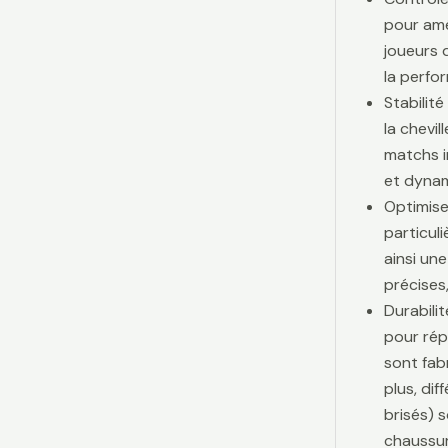
pour amé
joueurs d
la perfo
Stabilit
la chevi
matchs i
et dynam
Optimise
particul
ainsi une
précises,
Durabili
pour rép
sont fab
plus, di
brisés) 
chaussur