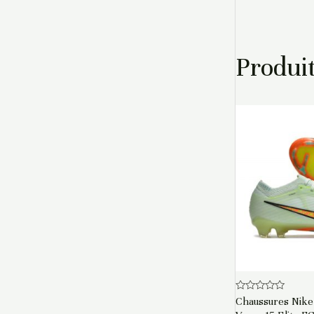
Produit
Note
Chaussures Nike
0