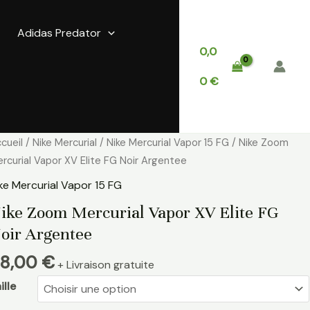
Adidas Predator
0,0
0
€
antité
cueil
/
Nike Mercurial
/
Nike Mercurial Vapor 15 FG
/ Nike Zoom
e
rcurial Vapor XV Elite FG Noir Argentee
ke
ke Mercurial Vapor 15 FG
oom
ike Zoom Mercurial Vapor XV Elite FG
rcurial
oir Argentee
apor
V
8,00
€
+ Livraison gratuite
ite
G
ille
ir