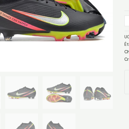
A
UG
Ét
Ch
Cr