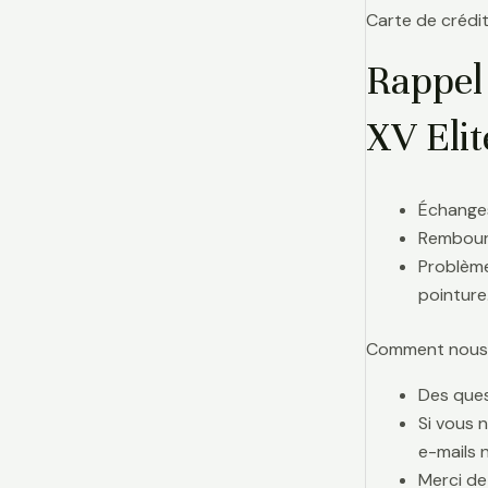
Carte de crédit
Rappel
XV Eli
Échanges
Rembours
Problème
pointure
Comment nous j
Des ques
Si vous 
e-mails 
Merci de