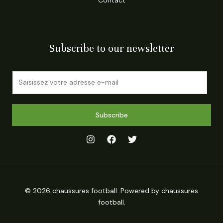
Subscribe to our newsletter
E
m
a
i
Subscribe
l
*
© 2026 chaussures football. Powered by chaussures
football.