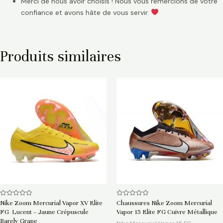
Merci de nous avoir choisis ! Nous vous remercions de votre
confiance et avons hâte de vous servir.
Produits similaires
Note
Note
Nike Zoom Mercurial Vapor XV Elite
Chaussures Nike Zoom Mercurial
0
0
FG Lucent – Jaune Crépuscule
Vapor 15 Elite FG Cuivre Métallique
sur
sur
5
5
Barely Grape