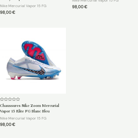
Nike Mercurial Vapor 15 FG
Nike Mercurial Vapor 15 FG
98,00
€
98,00
€
Note
Chaussures Nike Zoom Mercurial
0
Vapor 15 Elite FG Blanc Bleu
sur
5
Nike Mercurial Vapor 15 FG
98,00
€