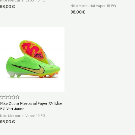
Nike Mercurial Vapor 15 FG
Nike Mercurial Vapor 15 FG
98,00
€
98,00
€
Note
Nike Zoom Mercurial Vapor XV Elite
0
FG Vert Jaune
sur
5
Nike Mercurial Vapor 15 FG
98,00
€