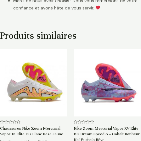
Merci de nous avoir choisis ! Nous vous remercions de votre
confiance et avons hâte de vous servir.
Produits similaires
Note
Note
Chaussures Nike Zoom Mercurial
Nike Zoom Mercurial Vapor XV Elite
0
0
Vapor 15 Elite FG Blanc Rose Jaune
FG Dream Speed 6 – Cobalt Bonheur
sur
sur
5
5
Noi Fuchsia Rêve