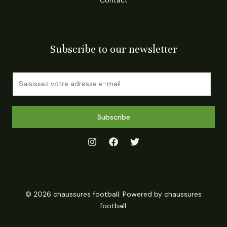
Subscribe to our newsletter
E
m
a
i
Subscribe
l
*
© 2026 chaussures football. Powered by chaussures
football.