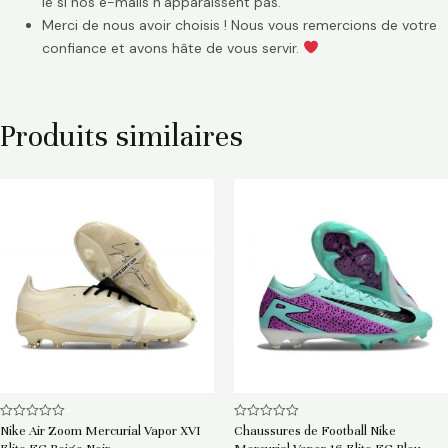
le si nos e-mails n’apparaissent pas.
Merci de nous avoir choisis ! Nous vous remercions de votre
confiance et avons hâte de vous servir.
Produits similaires
Note
Note
Nike Air Zoom Mercurial Vapor XVI
Chaussures de Football Nike
0
0