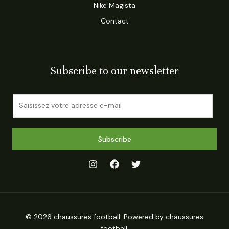
Nike Magista
Contact
Subscribe to our newsletter
E
m
a
i
Subscribe
l
*
© 2026 chaussures football. Powered by chaussures
football.