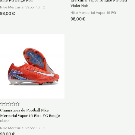
Elite FG Beige Noir
Mercurial Vapor 16 Elite FG Bleu
sur
sur
5
5
Violet Noir
Nike Mercurial Vapor 16 FG
Nike Mercurial Vapor 16 FG
98,00
€
98,00
€
Note
Chaussures de Football Nike
0
Mercurial Vapor 16 Elite FG Rouge
sur
5
Blanc
Nike Mercurial Vapor 16 FG
98,00
€