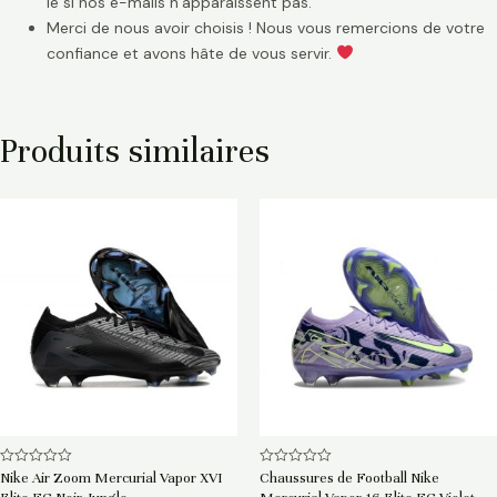
le si nos e-mails n’apparaissent pas.
Merci de nous avoir choisis ! Nous vous remercions de votre
confiance et avons hâte de vous servir.
Produits similaires
Note
Note
Nike Air Zoom Mercurial Vapor XVI
Chaussures de Football Nike
0
0