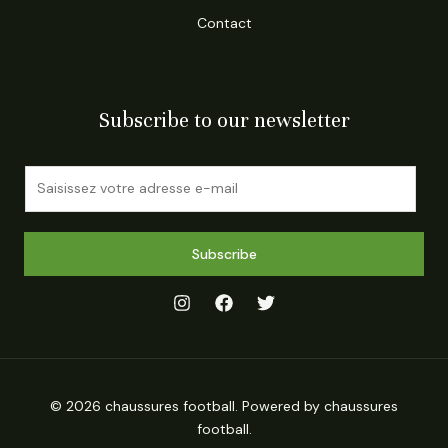
Contact
Subscribe to our newsletter
E
m
a
i
Subscribe
l
*
© 2026 chaussures football. Powered by chaussures
football.