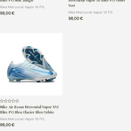
Elite FG Noir Jungle
Mercurial Vapor 16 Elite FG Violet
sur
sur
5
5
Vert
Nike Mercurial Vapor 16 FG
Nike Mercurial Vapor 16 FG
98,00
€
98,00
€
Note
Nike Air Zoom Mercurial Vapor XVI
0
Elite FG Bleu Glacier Bleu Orbite
sur
5
Nike Mercurial Vapor 16 FG
98,00
€