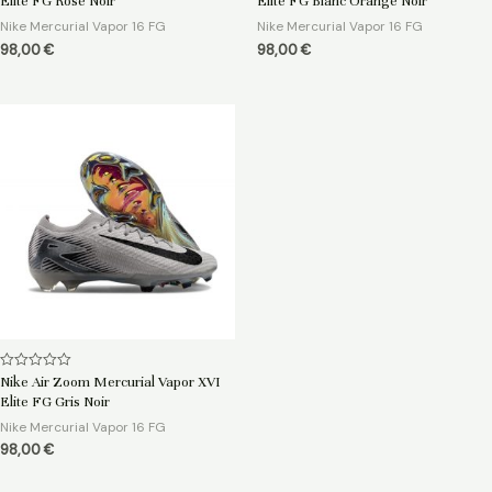
Elite FG Rose Noir
Elite FG Blanc Orange Noir
sur
sur
5
5
Nike Mercurial Vapor 16 FG
Nike Mercurial Vapor 16 FG
98,00
€
98,00
€
Note
Nike Air Zoom Mercurial Vapor XVI
0
Elite FG Gris Noir
sur
5
Nike Mercurial Vapor 16 FG
98,00
€