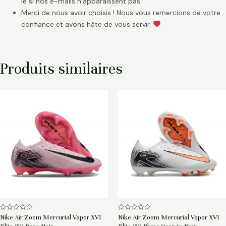
le si nos e-mails n’apparaissent pas.
Merci de nous avoir choisis ! Nous vous remercions de votre
confiance et avons hâte de vous servir.
Produits similaires
Note
Note
Nike Air Zoom Mercurial Vapor XVI
Nike Air Zoom Mercurial Vapor XVI
0
0