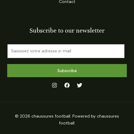
Contact
Subscribe to our newsletter
E
m
a
i
Subscribe
l
*
© 2026 chaussures football. Powered by chaussures
football.