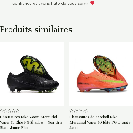
confiance et avons hâte de vous servir.
Produits similaires
Note
Note
Chaussures Nike Zoom Mercurial
Chaussures de Football Nike
0
0
Vapor 15 Elite FG Shadow – Noir Gris
Mercurial Vapor 16 Elite FG Orange
sur
sur
5
5
Blanc Jaune Fluo
Jaune