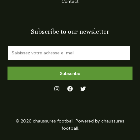
Contact
Subscribe to our newsletter
E
m
a
i
Subscribe
l
*
© 2026 chaussures football. Powered by chaussures
football.