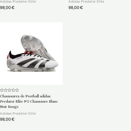
Adidas Predator Elite
Adidas Predator Elite
98,00
€
98,00
€
Note
Chaussures de Football adidas
0
Predator Elite FG Chaussure Blanc
sur
5
Noir Rouge
Adidas Predator Elite
98,00
€