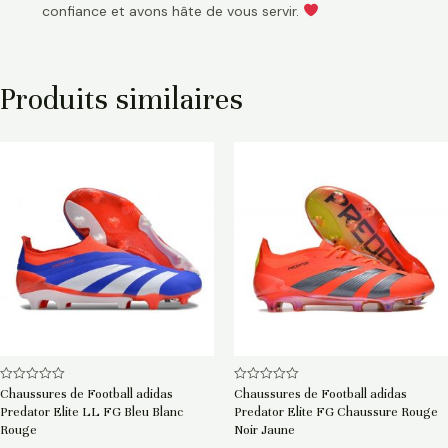
confiance et avons hâte de vous servir.
Produits similaires
Note
Note
Chaussures de Football adidas
Chaussures de Football adidas
0
0
Predator Elite LL FG Bleu Blanc
Predator Elite FG Chaussure Rouge
sur
sur
5
5
Rouge
Noir Jaune