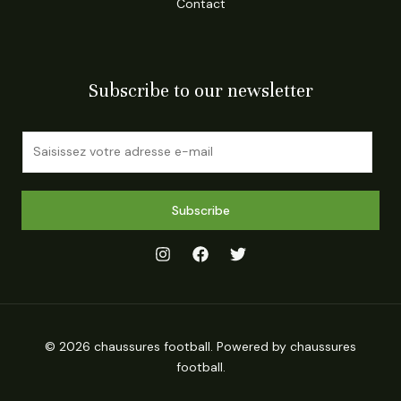
Contact
Subscribe to our newsletter
E
m
a
i
Subscribe
l
*
© 2026 chaussures football. Powered by chaussures
football.