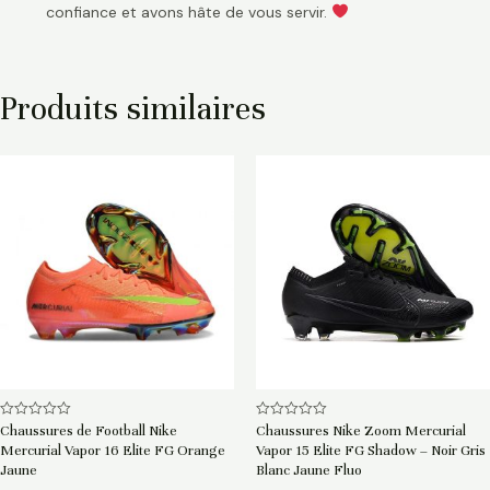
confiance et avons hâte de vous servir.
Produits similaires
Note
Note
Chaussures de Football Nike
Chaussures Nike Zoom Mercurial
0
0
Mercurial Vapor 16 Elite FG Orange
Vapor 15 Elite FG Shadow – Noir Gris
sur
sur
5
5
Jaune
Blanc Jaune Fluo