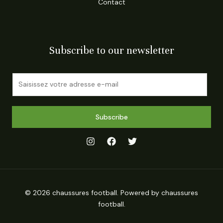
Contact
Subscribe to our newsletter
E
m
a
i
Subscribe
l
*
© 2026 chaussures football. Powered by chaussures
football.