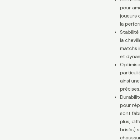
pour amé
joueurs d
la perfo
Stabilit
la chevi
matchs i
et dynam
Optimise
particul
ainsi une
précises,
Durabili
pour rép
sont fab
plus, di
brisés) 
chaussur