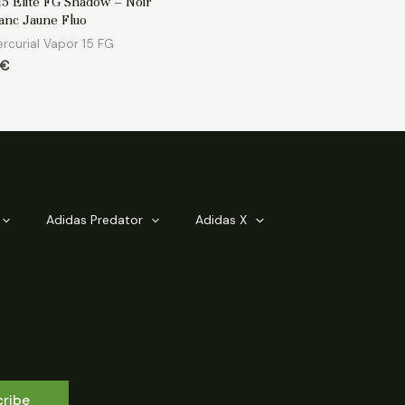
15 Elite FG Shadow – Noir
lanc Jaune Fluo
rcurial Vapor 15 FG
€
Adidas Predator
Adidas X
cribe