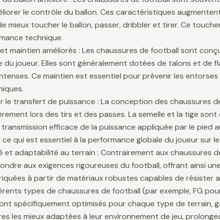
liorer le contrôle du ballon. Ces caractéristiques augmentent 
e mieux toucher le ballon, passer, dribbler et tirer. Ce touche
rmance technique.
é et maintien améliorés : Les chaussures de football sont conçu
lle du joueur. Elles sont généralement dotées de talons et de f
ntenses. Ce maintien est essentiel pour prévenir les entors
iques.
r le transfert de puissance : La conception des chaussures de
ièrement lors des tirs et des passes. La semelle et la tige son
 transmission efficace de la puissance appliquée par le pied au
 ce qui est essentiel à la performance globale du joueur sur le 
té et adaptabilité au terrain : Contrairement aux chaussures 
ondre aux exigences rigoureuses du football, offrant ainsi une 
riquées à partir de matériaux robustes capables de résister 
fférents types de chaussures de football (par exemple, FG pour
sont spécifiquement optimisés pour chaque type de terrain, g
es les mieux adaptées à leur environnement de jeu, prolongean