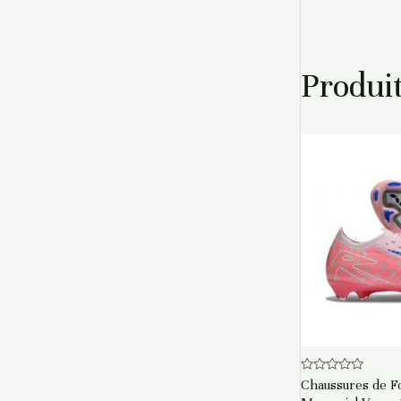
Produit
Note
Chaussures de Fo
0