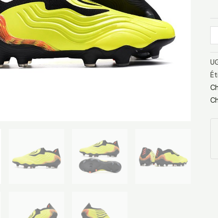
R
So
No
UG
Ét
Ch
Ch