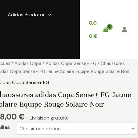
Adidas Predator
0,0
0
€
antité
cueil
/
Adidas Copa
/
Adidas Copa Sense+ FG
/ Chaussures
e
idas Copa Sense+ FG Jaune Solaire Equipe Rouge Solaire Noir
aussures
didas Copa Sense+ FG
idas
haussures adidas Copa Sense+ FG Jaune
opa
olaire Equipe Rouge Solaire Noir
ense+
G
8,00
€
+ Livraison gratuite
aune
laire
illes
uipe