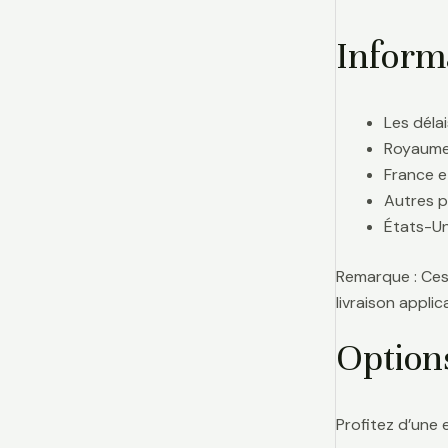
Informa
Les délai
Royaume-
France e
Autres p
États-Uni
Remarque : Ces 
livraison appl
Option
Profitez d’une 