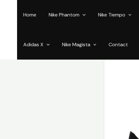
Aller
au
Home
Nike Phantom
Nike Tiempo
contenu
Adidas X
Nike Magista
Contact