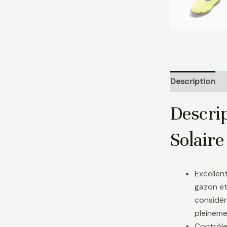
Description
Descri
Solair
Excellen
gazon et
considér
pleinemen
Contrôle