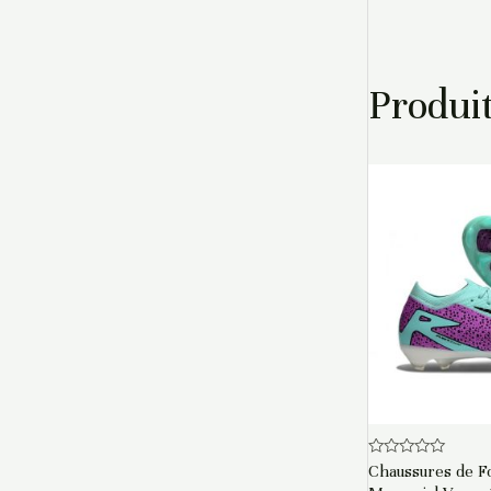
Produit
Note
Chaussures de Fo
0