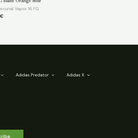
FG Blanc Orange Noir
rcurial Vapor 16 FG
€
Adidas Predator
Adidas X
cribe