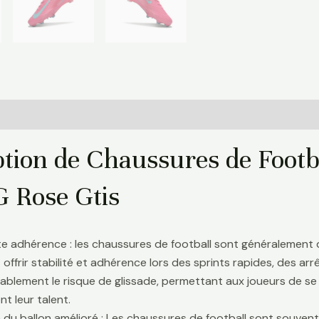
Informations complémentaires
Avis (0)
ption de Chaussures de Footb
G Rose Gtis
te adhérence : les chaussures de football sont généralement
 offrir stabilité et adhérence lors des sprints rapides, des a
ablement le risque de glissade, permettant aux joueurs de se 
t leur talent.
 du ballon amélioré : Les chaussures de football sont souve