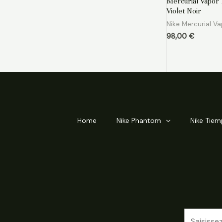
Mercurial Vapor 
sur
5
Violet Noir
Nike Mercurial V
98,00
€
Home
Nike Phantom
Nike Tie
E