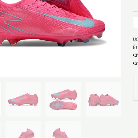
F
R
Gt
UG
Ét
Ch
Cr