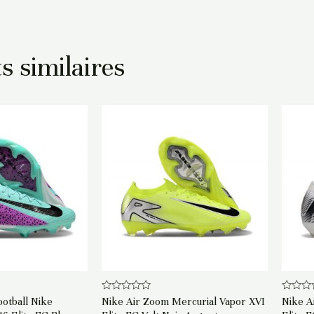
s similaires
Note
Note
otball Nike
Nike Air Zoom Mercurial Vapor XVI
Nike A
0
0