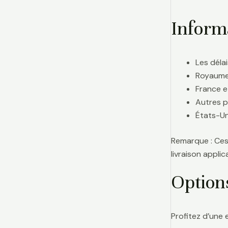
Informa
Les délai
Royaume-
France e
Autres p
États-Uni
Remarque : Ces 
livraison appl
Option
Profitez d’une 