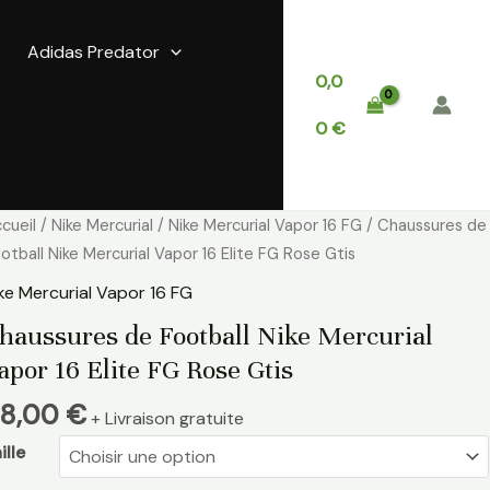
Adidas Predator
0,0
0
€
antité
cueil
/
Nike Mercurial
/
Nike Mercurial Vapor 16 FG
/ Chaussures de
e
otball Nike Mercurial Vapor 16 Elite FG Rose Gtis
aussures
ke Mercurial Vapor 16 FG
e
haussures de Football Nike Mercurial
otball
apor 16 Elite FG Rose Gtis
ke
rcurial
8,00
€
+ Livraison gratuite
apor
ille
ite