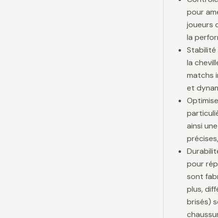
pour amé
joueurs d
la perfo
Stabilit
la chevi
matchs i
et dynam
Optimise
particul
ainsi une
précises,
Durabili
pour rép
sont fab
plus, di
brisés) 
chaussur