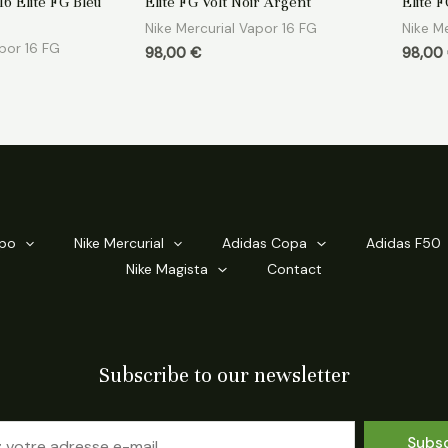
16 Elite FG Bleu
Elite FG Volt Noir Argent
Elite 
sur
sur
5
5
Nike Mercurial Vapor 16 FG
Nike Me
apor 16 FG
98,00
€
98,00
mpo
Nike Mercurial
Adidas Copa
Adidas F50
Nike Magista
Contact
Subscribe to our newsletter
Subs