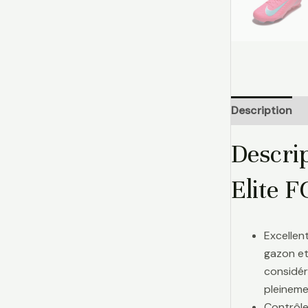
Description
Descri
Elite F
Excellen
gazon et
considér
pleinemen
Contrôle