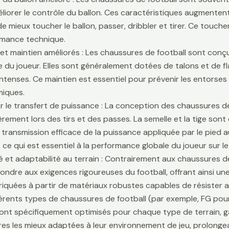
liorer le contrôle du ballon. Ces caractéristiques augmentent 
e mieux toucher le ballon, passer, dribbler et tirer. Ce touche
rmance technique.
é et maintien améliorés : Les chaussures de football sont conçu
lle du joueur. Elles sont généralement dotées de talons et de f
ntenses. Ce maintien est essentiel pour prévenir les entors
iques.
r le transfert de puissance : La conception des chaussures de
ièrement lors des tirs et des passes. La semelle et la tige son
 transmission efficace de la puissance appliquée par le pied au
 ce qui est essentiel à la performance globale du joueur sur le 
té et adaptabilité au terrain : Contrairement aux chaussures 
ondre aux exigences rigoureuses du football, offrant ainsi une 
riquées à partir de matériaux robustes capables de résister 
fférents types de chaussures de football (par exemple, FG pour
sont spécifiquement optimisés pour chaque type de terrain, g
es les mieux adaptées à leur environnement de jeu, prolongean