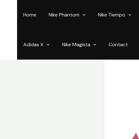
Aller
au
Home
Nike Phantom
Nike Tiempo
contenu
Adidas X
Nike Magista
Contact