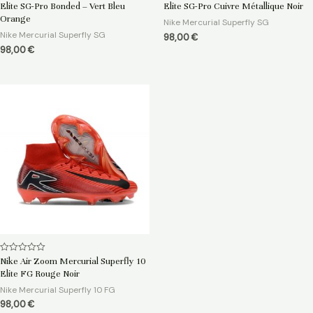
0
0
Elite SG-Pro Bonded – Vert Bleu
Elite SG-Pro Cuivre Métallique Noir
sur
sur
5
5
Orange
Nike Mercurial Superfly SG
Nike Mercurial Superfly SG
98,00
€
98,00
€
Note
Nike Air Zoom Mercurial Superfly 10
0
Elite FG Rouge Noir
sur
5
Nike Mercurial Superfly 10 FG
98,00
€