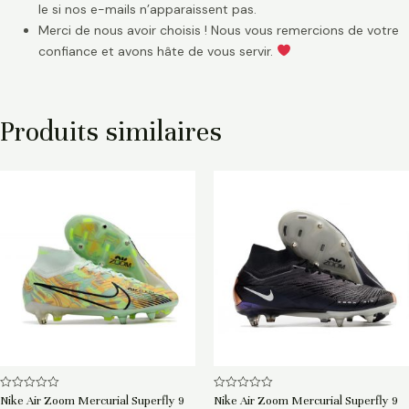
le si nos e-mails n’apparaissent pas.
Merci de nous avoir choisis ! Nous vous remercions de votre
confiance et avons hâte de vous servir.
Produits similaires
Note
Note
Nike Air Zoom Mercurial Superfly 9
Nike Air Zoom Mercurial Superfly 9