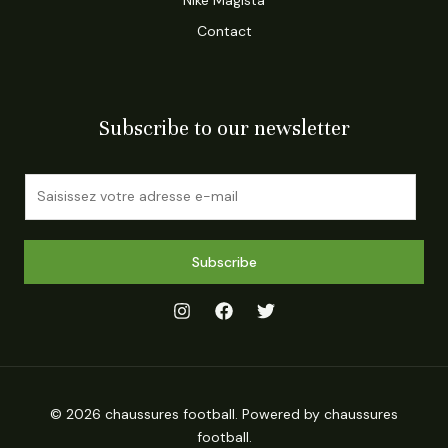
Contact
Subscribe to our newsletter
E
m
a
i
Subscribe
l
*
© 2026 chaussures football. Powered by chaussures
football.