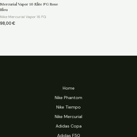
0
Mercurial Vapor 16 Elite FG Rose
sur
5
Bleu
Nike Mercurial Vapor 16 FG
98,00
€
Home
Nike Phantom
Nike Tiempo
Nike Mercurial
Adidas Copa
Adidas F50