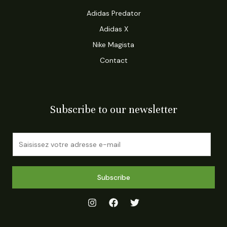
Adidas Predator
Adidas X
Nike Magista
Contact
Subscribe to our newsletter
E
m
a
i
Subscribe
l
*