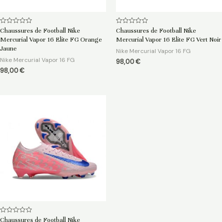
Note
Note
Chaussures de Football Nike
Chaussures de Football Nike
0
0
Mercurial Vapor 16 Elite FG Orange
Mercurial Vapor 16 Elite FG Vert Noir
sur
sur
5
5
Jaune
Nike Mercurial Vapor 16 FG
Nike Mercurial Vapor 16 FG
98,00
€
98,00
€
Note
Chaussures de Football Nike