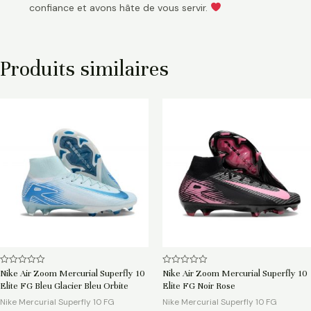
confiance et avons hâte de vous servir.
Produits similaires
Note
Note
Nike Air Zoom Mercurial Superfly 10
Nike Air Zoom Mercurial Superfly 10
0
0
Elite FG Bleu Glacier Bleu Orbite
Elite FG Noir Rose
sur
sur
5
5
Nike Mercurial Superfly 10 FG
Nike Mercurial Superfly 10 FG