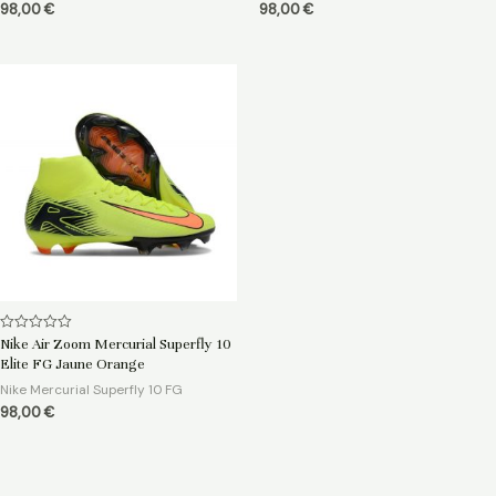
98,00
€
98,00
€
Note
Nike Air Zoom Mercurial Superfly 10
0
Elite FG Jaune Orange
sur
5
Nike Mercurial Superfly 10 FG
98,00
€