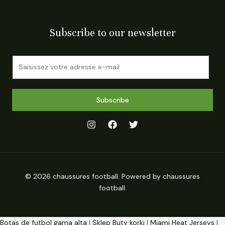
Subscribe to our newsletter
E
m
a
i
Subscribe
l
*
© 2026 chaussures football. Powered by chaussures
football.
Botas de futbol gama alta
|
Sklep Buty korki
|
Miami Heat Jerseys
|