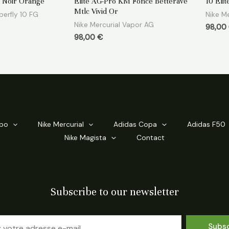
c Noir Orange
Elite AG-Pro KM Foncé Betterave
10 Eli
sur
sur
5
5
Mtlc Vivid Or
perfly 10 FG
Nike Me
Nike Mercurial Vapor AG
98,00
98,00
€
mpo
Nike Mercurial
Adidas Copa
Adidas F50
Nike Magista
Contact
Subscribe to our newsletter
Subs