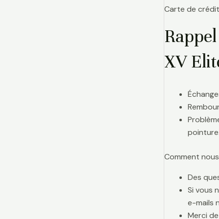
Carte de crédit
Rappel
XV Eli
Échanges
Rembours
Problème
pointure
Comment nous j
Des ques
Si vous 
e-mails 
Merci de