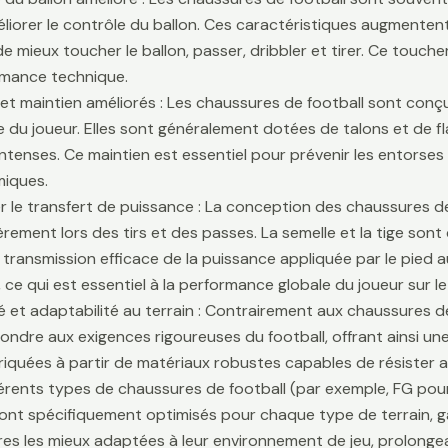
liorer le contrôle du ballon. Ces caractéristiques augmentent 
e mieux toucher le ballon, passer, dribbler et tirer. Ce touche
rmance technique.
é et maintien améliorés : Les chaussures de football sont conçu
lle du joueur. Elles sont généralement dotées de talons et de f
ntenses. Ce maintien est essentiel pour prévenir les entors
iques.
r le transfert de puissance : La conception des chaussures de
ièrement lors des tirs et des passes. La semelle et la tige son
 transmission efficace de la puissance appliquée par le pied au
 ce qui est essentiel à la performance globale du joueur sur le 
té et adaptabilité au terrain : Contrairement aux chaussures 
ondre aux exigences rigoureuses du football, offrant ainsi une 
riquées à partir de matériaux robustes capables de résister 
fférents types de chaussures de football (par exemple, FG pour
sont spécifiquement optimisés pour chaque type de terrain, g
es les mieux adaptées à leur environnement de jeu, prolongean