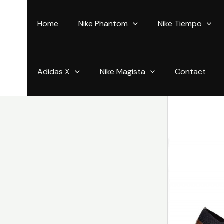
Aller
au
Home
Nike Phantom
Nike Tiempo
contenu
Adidas X
Nike Magista
Contact