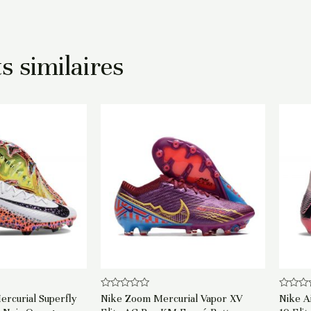
s similaires
Note
Note
rcurial Superfly
Nike Zoom Mercurial Vapor XV
Nike A
0
0