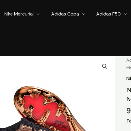
Nike Mercurial
Adidas Copa
Adidas F50
qu
Ac
d
Me
Ni
Ni
Z
N
Me
M
V
X
9
El
A
Ta
Pr