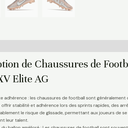
Informations complémentaires
Avis (0)
ption de Chaussures de Foot
XV Elite AG
te adhérence : les chaussures de football sont généralement
 offrir stabilité et adhérence lors des sprints rapides, des a
ablement le risque de glissade, permettant aux joueurs de se 
t leur talent.
 du ballon amélioré : Les chaussures de football sont souve