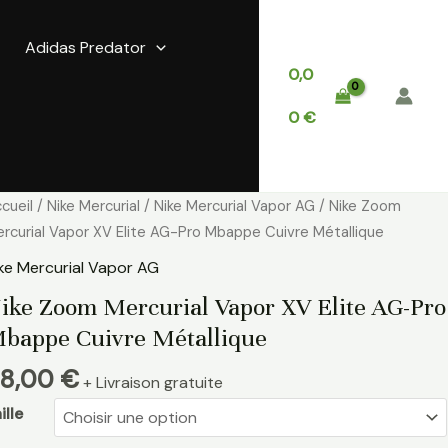
Adidas Predator
0,0
0
€
antité
cueil
/
Nike Mercurial
/
Nike Mercurial Vapor AG
/ Nike Zoom
e
rcurial Vapor XV Elite AG-Pro Mbappe Cuivre Métallique
ke
ke Mercurial Vapor AG
oom
ike Zoom Mercurial Vapor XV Elite AG-Pro
rcurial
bappe Cuivre Métallique
apor
V
8,00
€
+ Livraison gratuite
ite
G-
ille
o