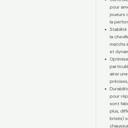
pour amé
joueurs d
la perfo
Stabilit
la chevi
matchs i
et dynam
Optimise
particul
ainsi une
précises,
Durabili
pour rép
sont fab
plus, di
brisés) 
chaussur