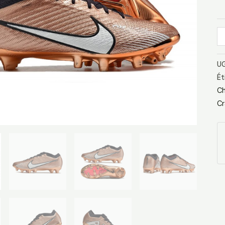
M
Cu
Mé
UG
Ét
Ch
Cr