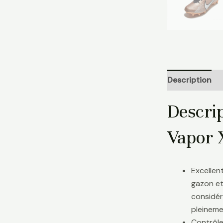
Description
Descri
Vapor 
Excellen
gazon et
considér
pleinemen
Contrôle