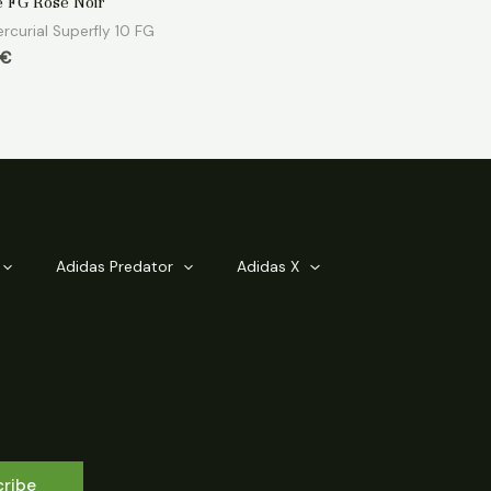
te FG Rose Noir
rcurial Superfly 10 FG
€
Adidas Predator
Adidas X
cribe