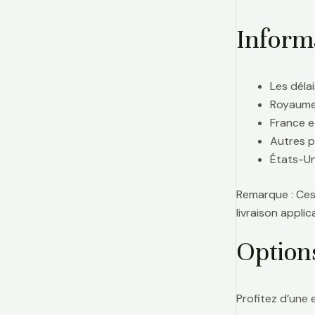
Informa
Les délai
Royaume-
France e
Autres p
États-Uni
Remarque : Ces 
livraison appl
Option
Profitez d’une 