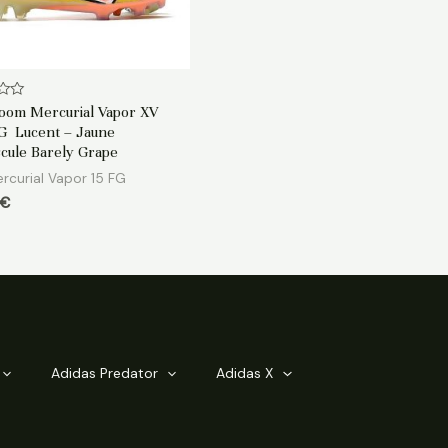
oom Mercurial Vapor XV
FG Lucent – Jaune
cule Barely Grape
rcurial Vapor 15 FG
€
Adidas Predator
Adidas X