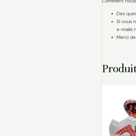
Comment nous j
Des ques
Si vous 
e-mails 
Merci de
Produit