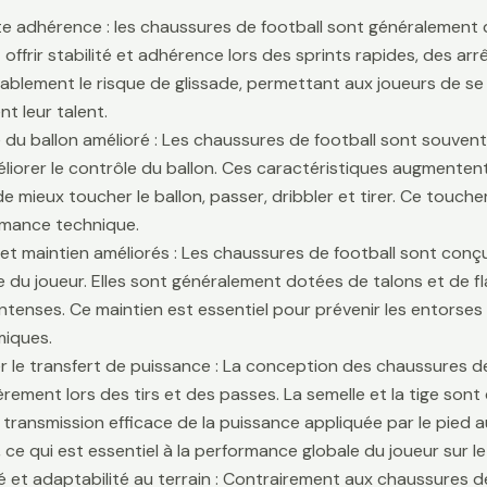
te adhérence : les chaussures de football sont généralement
 offrir stabilité et adhérence lors des sprints rapides, des a
ablement le risque de glissade, permettant aux joueurs de se 
t leur talent.
 du ballon amélioré : Les chaussures de football sont souve
liorer le contrôle du ballon. Ces caractéristiques augmentent 
e mieux toucher le ballon, passer, dribbler et tirer. Ce touche
rmance technique.
é et maintien améliorés : Les chaussures de football sont conçu
lle du joueur. Elles sont généralement dotées de talons et de f
ntenses. Ce maintien est essentiel pour prévenir les entors
iques.
r le transfert de puissance : La conception des chaussures de
ièrement lors des tirs et des passes. La semelle et la tige son
 transmission efficace de la puissance appliquée par le pied au
 ce qui est essentiel à la performance globale du joueur sur le 
té et adaptabilité au terrain : Contrairement aux chaussures 