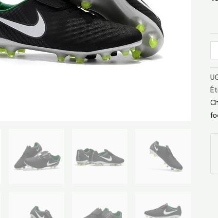
F
H
No
Bl
Ve
S
UG
Ét
Ch
fo