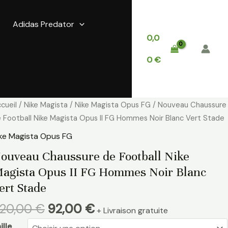
Adidas Predator
0,0
0
€
Le
Le
antité
cueil
/
Nike Magista
/
Nike Magista Opus FG
/ Nouveau Chaussure
prix
prix
e
 Football Nike Magista Opus II FG Hommes Noir Blanc Vert Stade
initial
actuel
ouveau
ke Magista Opus FG
était :
est :
haussure
ouveau Chaussure de Football Nike
220,00 €.
92,00 €.
e
agista Opus II FG Hommes Noir Blanc
otball
ke
ert Stade
gista
20,00
€
92,00
€
pus
+ Livraison gratuite
ille