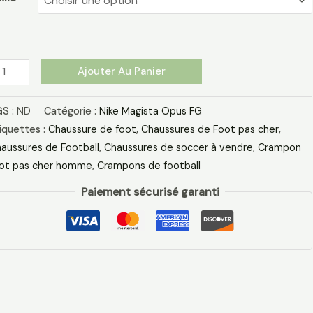
G
ommes
ir
anc
Ajouter Au Panier
rt
tade
S :
ND
Catégorie :
Nike Magista Opus FG
iquettes :
Chaussure de foot
,
Chaussures de Foot pas cher
,
aussures de Football
,
Chaussures de soccer à vendre
,
Crampon
ot pas cher homme
,
Crampons de football
Paiement sécurisé garanti