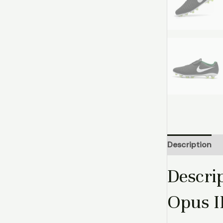
Description
Descri
Opus I