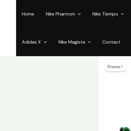
Aller
au
Home
Nike Phantom
Nike Tiempo
contenu
Adidas X
Nike Magista
Contact
Promo !