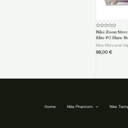
Note
Nike Zoom Mercu
0
Elite FG Blanc N
sur
5
Nike Mercurial V
98,00
€
Home
Nike Phantom
Nike Tie