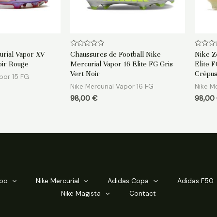
Note
Note
rial Vapor XV
Chaussures de Football Nike
Nike Z
0
0
oir Rouge
Mercurial Vapor 16 Elite FG Gris
Elite 
sur
sur
5
5
Vert Noir
Crépus
apor 15 FG
Nike Mercurial Vapor 16 FG
Nike Me
98,00
€
98,00
mpo
Nike Mercurial
Adidas Copa
Adidas F50
Nike Magista
Contact