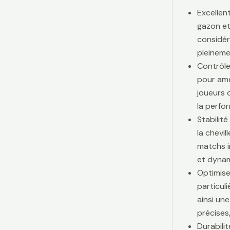
Excellen
gazon et
considér
pleinemen
Contrôle
pour amé
joueurs d
la perfo
Stabilit
la chevi
matchs i
et dynam
Optimise
particul
ainsi une
précises,
Durabili