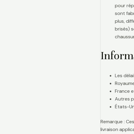
pour rép
sont fab
plus, di
brisés) 
chaussur
Informa
Les délai
Royaume-
France e
Autres p
États-Uni
Remarque : Ces 
livraison appl