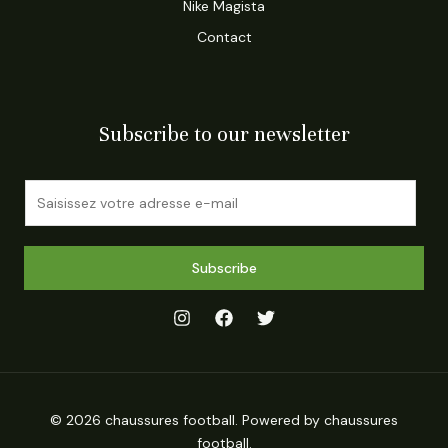
Nike Magista
Contact
Subscribe to our newsletter
E
m
a
i
Subscribe
l
*
© 2026 chaussures football. Powered by chaussures
football.