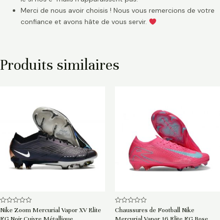
Merci de nous avoir choisis ! Nous vous remercions de votre
confiance et avons hâte de vous servir.
Produits similaires
Note
Note
Nike Zoom Mercurial Vapor XV Elite
Chaussures de Football Nike
0
0
FG Noir Cuivre Métallique
Mercurial Vapor 16 Elite FG Rose