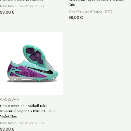
sur
sur
5
5
Gtis
Nike Mercurial Vapor 15 FG
Nike Mercurial Vapor 16 FG
98,00
€
98,00
€
Note
Chaussures de Football Nike
0
Mercurial Vapor 16 Elite FG Bleu
sur
5
Violet Noir
Nike Mercurial Vapor 16 FG
98,00
€