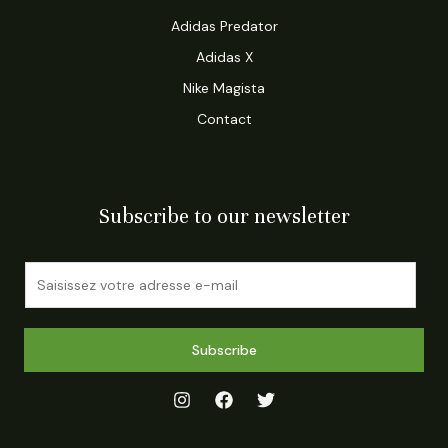
Adidas Predator
Adidas X
Nike Magista
Contact
Subscribe to our newsletter
E
m
a
i
Subscribe
l
*