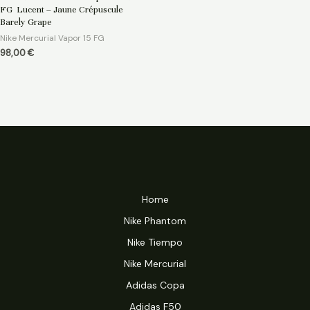
0
FG Lucent – Jaune Crépuscule
sur
5
Barely Grape
Nike Mercurial Vapor 15 FG
98,00
€
Home
Nike Phantom
Nike Tiempo
Nike Mercurial
Adidas Copa
Adidas F50