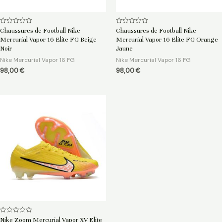
Note
Note
Chaussures de Football Nike
Chaussures de Football Nike
0
0
Mercurial Vapor 16 Elite FG Beige
Mercurial Vapor 16 Elite FG Orange
sur
sur
5
5
Noir
Jaune
Nike Mercurial Vapor 16 FG
Nike Mercurial Vapor 16 FG
98,00
€
98,00
€
Note
Nike Zoom Mercurial Vapor XV Elite