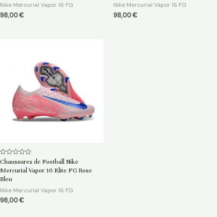
5
5
Nike Mercurial Vapor 16 FG
Nike Mercurial Vapor 16 FG
98,00
€
98,00
€
Note
Chaussures de Football Nike
0
Mercurial Vapor 16 Elite FG Rose
sur
5
Bleu
Nike Mercurial Vapor 16 FG
98,00
€