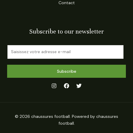
Contact
Subscribe to our newsletter
E
m
a
i
Subscribe
l
*
© 2026 chaussures football. Powered by chaussures
football.